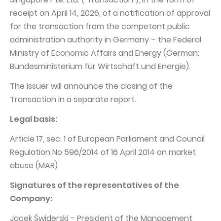
receipt on April 14, 2026, of a notification of approval
Struktura Grupy Kapitałowej
for the transaction from the competent public
Biegły rewident
administration authority in Germany – the Federal
Walne zgromadzenie
Ministry of Economic Affairs and Energy (German:
Bundesministerium für Wirtschaft und Energie).
Dobre praktyki
The Issuer will announce the closing of the
Polityka wynagrodzeń
Transaction in a separate report.
Legal basis:
Article 17, sec. 1 of European Parliament and Council
Regulation No 596/2014 of 16 April 2014 on market
abuse (MAR)
Signatures of the representatives of the
Company:
Jacek Świderski – President of the Management