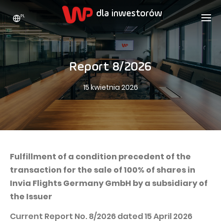
PL
WP HOLDING
DLA INWESTORÓW
O NAS
Report 8/2026
Kim jesteśmy
REKLAMA
AKCJE
15 kwietnia 2026
Strategia rozwoju
Bieżące notowania
KARIERA
Statystyki
Akcje WPL
KONTAKT
WP Media
Wartości
Dywidenda
Wakacje.pl
Compliance
Akcjonariat
Totalmoney
Fulfillment of a condition precedent of the
Nasze marki
Analitycy
transaction for the sale of 100% of shares in
Extradom
Invia Flights Germany GmbH by a subsidiary of
Historia
Ogłoszenia
Nocowanie.pl
the Issuer
Biuro prasowe
Programy motywacyjne
Superauto.pl
Current Report No. 8/2026 dated 15 April 2026
Zrównoważony rozwój