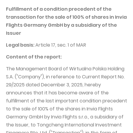
PUBLIKACJE I KALENDARIUM
Homebook
Fulfillment of a condition precedent of the
GRUPA KAPITAŁOWA
Raporty bieżące
transaction for the sale of 100% of shares in Invia
WP Media
Raporty okresowe
Flights Germany GmbH by a subsidiary of the
Issuer
Invia Group
Raporty zintegrowane
Wakacje.pl
Legal basis:
Listy Prezesa Zarządu
Article 17, sec. 1 of MAR
Audioteka Group
Prezentacje finansowe
Content of the report:
Superauto.pl
Prospekt emisyjny
The Management Board of Wirtualna Polska Holding
Totalmoney
S.A. ("Company"), in reference to Current Report No.
Komunikaty prasowe
29/2025 dated December 3, 2025, hereby
Extradom
Kalendarium WPH
announces that it has become aware of the
Wirtualne Media
ŁAD KORPORACYJNY
fulfillment of the last important condition precedent
to the sale of 100% of the shares in Invia Flights
Statut
Germany GmbH by Invia Flights s.r.o., a subsidiary of
Zespół Zarządzający
the Issuer, to Tongcheng International Investment
Rada Nadzorcza
Singapore Pte. Ltd. ("Transaction"), in the form of