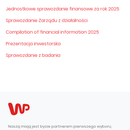
PUBLIKACJE I KALENDARIUM
Homebook
Jednostkowe sprawozdanie finansowe za rok 2025
GRUPA KAPITAŁOWA
Raporty bieżące
Sprawozdanie Zarządu z działalności
WP Media
Raporty okresowe
Compilation of financial information 2025
Invia Group
Raporty zintegrowane
Wakacje.pl
Prezentacja inwestorska
Listy Prezesa Zarządu
Audioteka Group
Prezentacje finansowe
Sprawozdanie z badania
Superauto.pl
Prospekt emisyjny
Totalmoney
Komunikaty prasowe
Extradom
Kalendarium WPH
Wirtualne Media
ŁAD KORPORACYJNY
Statut
Zespół Zarządzający
Naszą misją jest bycie partnerem pierwszego wyboru,
Rada Nadzorcza