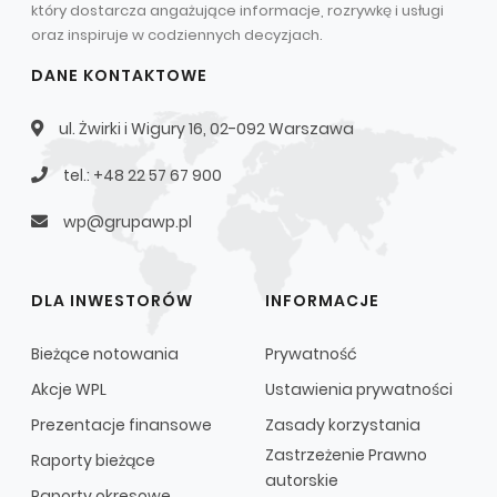
który dostarcza angażujące informacje, rozrywkę i usługi
Struktura Grupy Kapitałowej
oraz inspiruje w codziennych decyzjach.
Biegły rewident
DANE KONTAKTOWE
Walne zgromadzenie
ul. Żwirki i Wigury 16, 02-092 Warszawa
Dobre praktyki
tel.: +48 22 57 67 900
Polityka wynagrodzeń
wp@grupawp.pl
DLA INWESTORÓW
INFORMACJE
Bieżące notowania
Prywatność
Akcje WPL
Ustawienia prywatności
Prezentacje finansowe
Zasady korzystania
Zastrzeżenie Prawno
Raporty bieżące
autorskie
Raporty okresowe