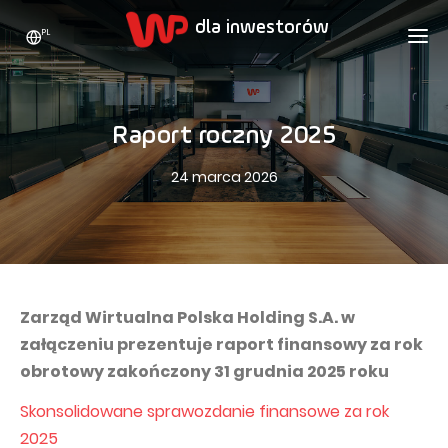
PL
WP HOLDING
DLA INWESTORÓW
O NAS
Raport roczny 2025
Kim jesteśmy
REKLAMA
AKCJE
24 marca 2026
Strategia rozwoju
Bieżące notowania
KARIERA
Statystyki
Akcje WPL
KONTAKT
WP Media
Wartości
Dywidenda
Wakacje.pl
Compliance
Akcjonariat
Totalmoney
Zarząd Wirtualna Polska Holding S.A. w
Nasze marki
Analitycy
załączeniu prezentuje raport finansowy za rok
Extradom
obrotowy zakończony 31 grudnia 2025 roku
Historia
Ogłoszenia
Nocowanie.pl
Skonsolidowane sprawozdanie finansowe za rok
Biuro prasowe
Programy motywacyjne
Superauto.pl
2025
Zrównoważony rozwój