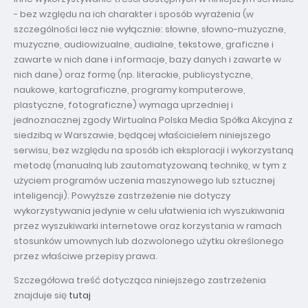
- bez względu na ich charakter i sposób wyrażenia (w
szczególności lecz nie wyłącznie: słowne, słowno-muzyczne,
muzyczne, audiowizualne, audialne, tekstowe, graficzne i
zawarte w nich dane i informacje, bazy danych i zawarte w
nich dane) oraz formę (np. literackie, publicystyczne,
naukowe, kartograficzne, programy komputerowe,
plastyczne, fotograficzne) wymaga uprzedniej i
jednoznacznej zgody Wirtualna Polska Media Spółka Akcyjna z
siedzibą w Warszawie, będącej właścicielem niniejszego
serwisu, bez względu na sposób ich eksploracji i wykorzystaną
metodę (manualną lub zautomatyzowaną technikę, w tym z
użyciem programów uczenia maszynowego lub sztucznej
inteligencji). Powyższe zastrzeżenie nie dotyczy
wykorzystywania jedynie w celu ułatwienia ich wyszukiwania
przez wyszukiwarki internetowe oraz korzystania w ramach
stosunków umownych lub dozwolonego użytku określonego
przez właściwe przepisy prawa.
Szczegółowa treść dotycząca niniejszego zastrzeżenia
znajduje się
tutaj