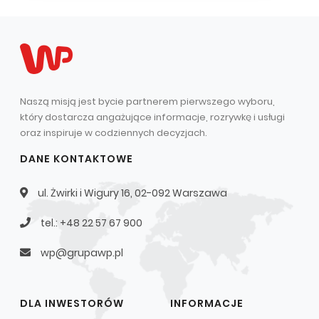
Struktura Grupy Kapitałowej
Biegły rewident
Walne zgromadzenie
Dobre praktyki
Naszą misją jest bycie partnerem pierwszego wyboru,
który dostarcza angażujące informacje, rozrywkę i usługi
Polityka wynagrodzeń
oraz inspiruje w codziennych decyzjach.
DANE KONTAKTOWE
ul. Żwirki i Wigury 16, 02-092 Warszawa
tel.: +48 22 57 67 900
wp@grupawp.pl
DLA INWESTORÓW
INFORMACJE