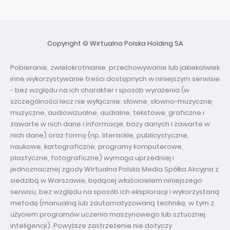
Copyright © Wirtualna Polska Holding SA
Pobieranie, zwielokrotnianie, przechowywanie lub jakiekolwiek
inne wykorzystywanie treści dostępnych w niniejszym serwisie
- bez względu na ich charakter i sposób wyrażenia (w
szczególności lecz nie wyłącznie: słowne, słowno-muzyczne,
muzyczne, audiowizualne, audialne, tekstowe, graficzne i
zawarte w nich dane i informacje, bazy danych i zawarte w
nich dane) oraz formę (np. literackie, publicystyczne,
naukowe, kartograficzne, programy komputerowe,
plastyczne, fotograficzne) wymaga uprzedniej i
jednoznacznej zgody Wirtualna Polska Media Spółka Akcyjna z
siedzibą w Warszawie, będącej właścicielem niniejszego
serwisu, bez względu na sposób ich eksploracji i wykorzystaną
metodę (manualną lub zautomatyzowaną technikę, w tym z
użyciem programów uczenia maszynowego lub sztucznej
inteligencji). Powyższe zastrzeżenie nie dotyczy