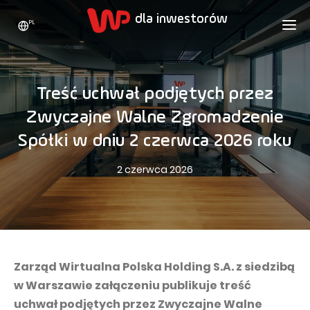
PL
WP HOLDING
DLA INWESTORÓW
O NAS
Treść uchwał podjętych przez
Kim jesteśmy
REKLAMA
AKCJE
Zwyczajne Walne Zgromadzenie
Strategia rozwoju
Bieżące notowania
KARIERA
Spółki w dniu 2 czerwca 2026 roku
Statystyki
Akcje WPL
KONTAKT
WP Media
2 czerwca 2026
Wartości
Dywidenda
Wakacje.pl
Compliance
Akcjonariat
Totalmoney
Nasze marki
Analitycy
Extradom
Historia
Ogłoszenia
Zarząd Wirtualna Polska Holding S.A. z siedzibą
Nocowanie.pl
w Warszawie załączeniu publikuje treść
Biuro prasowe
Programy motywacyjne
Superauto.pl
uchwał podjętych przez Zwyczajne Walne
Zrównoważony rozwój