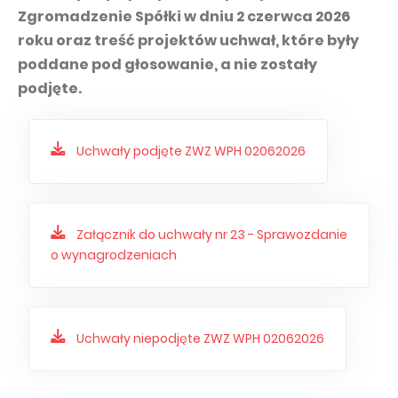
PUBLIKACJE I KALENDARIUM
Homebook
Zgromadzenie Spółki w dniu 2 czerwca 2026
GRUPA KAPITAŁOWA
Raporty bieżące
roku oraz treść projektów uchwał, które były
poddane pod głosowanie, a nie zostały
WP Media
Raporty okresowe
podjęte.
Invia Group
Raporty zintegrowane
Wakacje.pl
Listy Prezesa Zarządu
Uchwały podjęte ZWZ WPH 02062026
Audioteka Group
Prezentacje finansowe
Superauto.pl
Prospekt emisyjny
Totalmoney
Komunikaty prasowe
Załącznik do uchwały nr 23 - Sprawozdanie
o wynagrodzeniach
Extradom
Kalendarium WPH
Wirtualne Media
ŁAD KORPORACYJNY
Statut
Uchwały niepodjęte ZWZ WPH 02062026
Zespół Zarządzający
Rada Nadzorcza