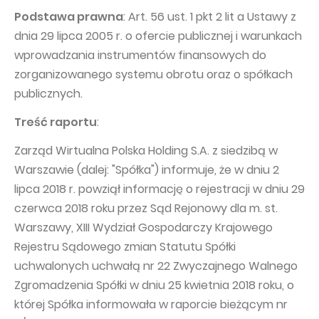
PUBLIKACJE I KALENDARIUM
Homebook
Podstawa prawna
: Art. 56 ust. 1 pkt 2 lit a Ustawy z
GRUPA KAPITAŁOWA
Raporty bieżące
dnia 29 lipca 2005 r. o ofercie publicznej i warunkach
WP Media
wprowadzania instrumentów finansowych do
Raporty okresowe
zorganizowanego systemu obrotu oraz o spółkach
Invia Group
Raporty zintegrowane
publicznych.
Wakacje.pl
Listy Prezesa Zarządu
Treść raportu
:
Audioteka Group
Prezentacje finansowe
Zarząd Wirtualna Polska Holding S.A. z siedzibą w
Superauto.pl
Prospekt emisyjny
Warszawie (dalej: "Spółka") informuje, że w dniu 2
Totalmoney
Komunikaty prasowe
lipca 2018 r. powziął informację o rejestracji w dniu 29
czerwca 2018 roku przez Sąd Rejonowy dla m. st.
Extradom
Kalendarium WPH
Warszawy, XIII Wydział Gospodarczy Krajowego
Wirtualne Media
ŁAD KORPORACYJNY
Rejestru Sądowego zmian Statutu Spółki
Statut
uchwalonych uchwałą nr 22 Zwyczajnego Walnego
Zgromadzenia Spółki w dniu 25 kwietnia 2018 roku, o
Zespół Zarządzający
której Spółka informowała w raporcie bieżącym nr
Rada Nadzorcza