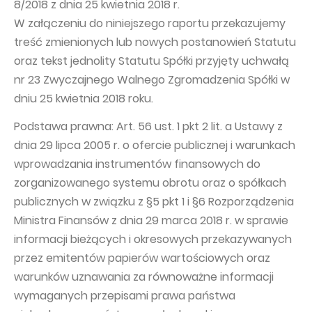
8/2018 z dnia 25 kwietnia 2018 r.
Struktura Grupy Kapitałowej
W załączeniu do niniejszego raportu przekazujemy
treść zmienionych lub nowych postanowień Statutu
Biegły rewident
oraz tekst jednolity Statutu Spółki przyjęty uchwałą
Walne zgromadzenie
nr 23 Zwyczajnego Walnego Zgromadzenia Spółki w
Dobre praktyki
dniu 25 kwietnia 2018 roku.
Polityka wynagrodzeń
Podstawa prawna: Art. 56 ust. 1 pkt 2 lit. a Ustawy z
dnia 29 lipca 2005 r. o ofercie publicznej i warunkach
wprowadzania instrumentów finansowych do
zorganizowanego systemu obrotu oraz o spółkach
publicznych w związku z §5 pkt 1 i §6 Rozporządzenia
Ministra Finansów z dnia 29 marca 2018 r. w sprawie
informacji bieżących i okresowych przekazywanych
przez emitentów papierów wartościowych oraz
warunków uznawania za równoważne informacji
wymaganych przepisami prawa państwa