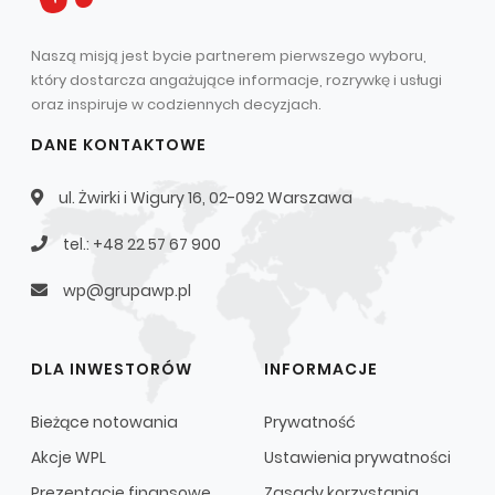
Naszą misją jest bycie partnerem pierwszego wyboru,
który dostarcza angażujące informacje, rozrywkę i usługi
oraz inspiruje w codziennych decyzjach.
DANE KONTAKTOWE
ul. Żwirki i Wigury 16, 02-092 Warszawa
tel.: +48 22 57 67 900
wp@grupawp.pl
DLA INWESTORÓW
INFORMACJE
Bieżące notowania
Prywatność
Akcje WPL
Ustawienia prywatności
Prezentacje finansowe
Zasady korzystania