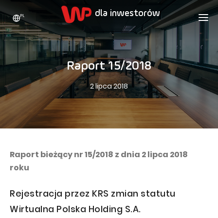
PL
WP HOLDING
DLA INWESTORÓW
O NAS
Raport 15/2018
Kim jesteśmy
REKLAMA
AKCJE
2 lipca 2018
Strategia rozwoju
Bieżące notowania
KARIERA
Statystyki
Akcje WPL
KONTAKT
WP Media
Wartości
Dywidenda
Wakacje.pl
Compliance
Akcjonariat
Totalmoney
Raport bieżący nr 15/2018 z dnia 2 lipca 2018
Nasze marki
Analitycy
roku
Extradom
Historia
Ogłoszenia
Nocowanie.pl
Rejestracja przez KRS zmian statutu
Biuro prasowe
Programy motywacyjne
Superauto.pl
Wirtualna Polska Holding S.A.
Zrównoważony rozwój