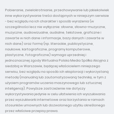
Pobieranie, zwielokrotnianie, przechowywanie lub jakiekolwiek
inne wykorzystywanie treści dostępnych w niniejszym serwisie
- bez względu na ich charakter i sposób wyrażenia (w
szczególności lecz nie wyłącznie: słowne, słowno-muzyczne,
muzyczne, audiowizualne, audialne, tekstowe, graficzne i
zawarte w nich dane i informacje, bazy danych i zawarte w
nich dane) oraz formę (np. literackie, publicystyczne,
naukowe, kartograficzne, programy komputerowe,
plastyczne, fotograficzne) wymaga uprzedniej i
jednoznacznej zgody Wirtualna Polska Media Spółka Akcyjna z
siedzibą w Warszawie, będącej właścicielem niniejszego
serwisu, bez względu na sposób ich eksploracji i wykorzystaną
metodę (manualną lub zautomatyzowaną technikę, w tym z
użyciem programów uczenia maszynowego lub sztucznej
inteligencji). Powyższe zastrzeżenie nie dotyczy
wykorzystywania jedynie w celu ułatwienia ich wyszukiwania
przez wyszukiwarki internetowe oraz korzystania w ramach
stosunków umownych lub dozwolonego użytku określonego
przez właściwe przepisy prawa.