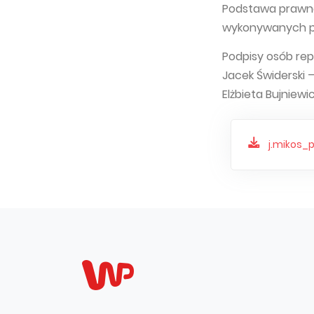
Podstawa prawna:
wykonywanych pr
Podpisy osób rep
Jacek Świderski 
Elżbieta Bujniewi
j.mikos_