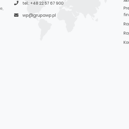
Ak
tel.: +48 22 57 67 900
Pr
e,
fi
wp@grupawp.pl
Ra
Ra
Ko