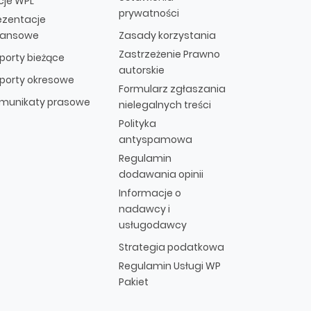
cje WPL
prywatności
ezentacje
nansowe
Zasady korzystania
Zastrzeżenie Prawno
porty bieżące
autorskie
porty okresowe
Formularz zgłaszania
munikaty prasowe
nielegalnych treści
Polityka
antyspamowa
Regulamin
dodawania opinii
Informacje o
nadawcy i
usługodawcy
Strategia podatkowa
Regulamin Usługi WP
Pakiet