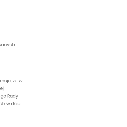
ywanych
rmuje, że w
ej
ego Rady
ych w dniu