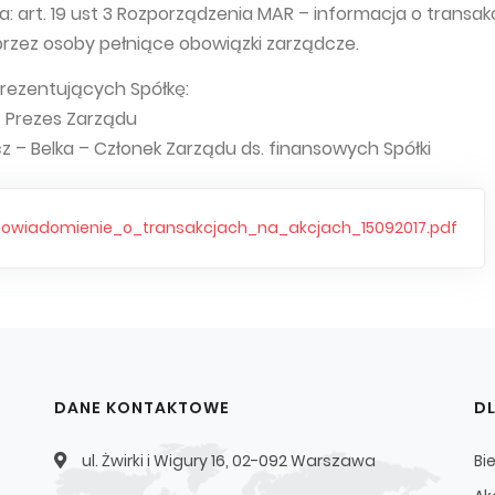
 art. 19 ust 3 Rozporządzenia MAR – informacja o transak
zez osoby pełniące obowiązki zarządcze.
rezentujących Spółkę:
– Prezes Zarządu
cz – Belka – Członek Zarządu ds. finansowych Spółki
powiadomienie_o_transakcjach_na_akcjach_15092017.pdf
DANE KONTAKTOWE
D
ul. Żwirki i Wigury 16, 02-092 Warszawa
Bi