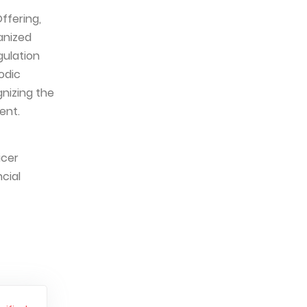
Offering,
anized
gulation
odic
gnizing the
ent.
icer
cial