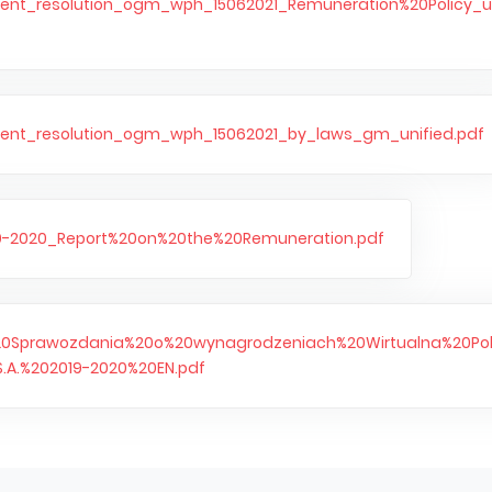
nt_resolution_ogm_wph_15062021_Remuneration%20Policy_un
ent_resolution_ogm_wph_15062021_by_laws_gm_unified.pdf
9-2020_Report%20on%20the%20Remuneration.pdf
0Sprawozdania%20o%20wynagrodzeniach%20Wirtualna%20Po
.A.%202019-2020%20EN.pdf