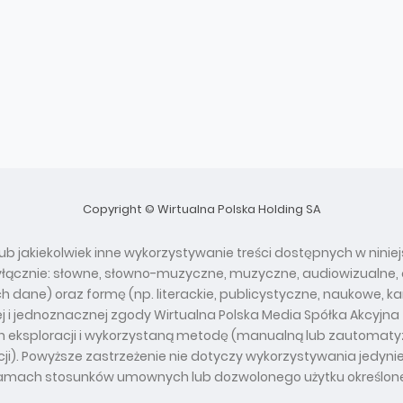
Copyright © Wirtualna Polska Holding SA
ub jakiekolwiek inne wykorzystywanie treści dostępnych w niniej
yłącznie: słowne, słowno-muzyczne, muzyczne, audiowizualne, a
ch dane) oraz formę (np. literackie, publicystyczne, naukowe,
 i jednoznacznej zgody Wirtualna Polska Media Spółka Akcyjna
ich eksploracji i wykorzystaną metodę (manualną lub zautoma
i). Powyższe zastrzeżenie nie dotyczy wykorzystywania jedynie
 ramach stosunków umownych lub dozwolonego użytku określon