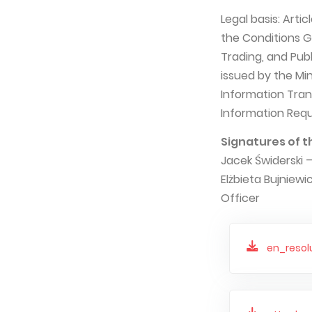
Legal basis: Arti
the Conditions G
Trading, and Publ
issued by the Mi
Information Tran
Information Requ
Signatures of t
Jacek Świderski 
Elżbieta Bujniew
Officer
en_resol