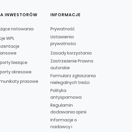
LA INWESTORÓW
INFORMACJE
eżące notowania
Prywatność
Ustawienia
cje WPL
prywatności
ezentacje
nansowe
Zasady korzystania
Zastrzeżenie Prawno
porty bieżące
autorskie
porty okresowe
Formularz zgłaszania
munikaty prasowe
nielegalnych treści
Polityka
antyspamowa
Regulamin
dodawania opinii
Informacje o
nadawcy i