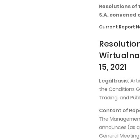
Resolutions of
S.A. convened o
Current Report No
Resolutio
Wirtualna
15, 2021
Legal basis:
Arti
the Conditions G
Trading, and Pub
Content of Rep
The Management 
announces (as at
General Meeting 