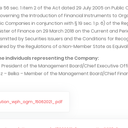
cle 56 sec. 1 item 2 of the Act dated 29 July 2005 on Public 
overning the Introduction of Financial Instruments to Org
ic Companies in conjunction with § 19 sec. 1 p. 6) of the Re
nister of Finance on 29 March 2018 on the Current and Peri
smitted by Securities Issuers and the Conditions for Reco
ired by the Regulations of a Non-Member State as Equival
he individuals representing the Company:
– President of the Management Board/Chief Executive Off
icz – Belka – Member of the Management Board/Chief Finan
ution_wph_ogm_15062021_.pdf