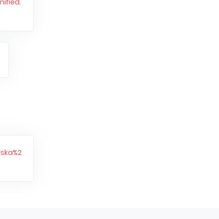
ified.
lska%2