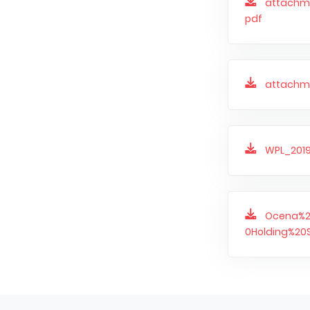
attachme
pdf
attachm
WPL_201
Ocena%2
0Holding%20S