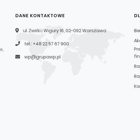
DANE KONTAKTOWE
D
ul. Żwirki i Wigury 16, 02-092 Warszawa
Bi
Ak
tel.: +48 22 57 67 900
Pr
e,
fi
wp@grupawp.pl
Ra
Ra
Ko