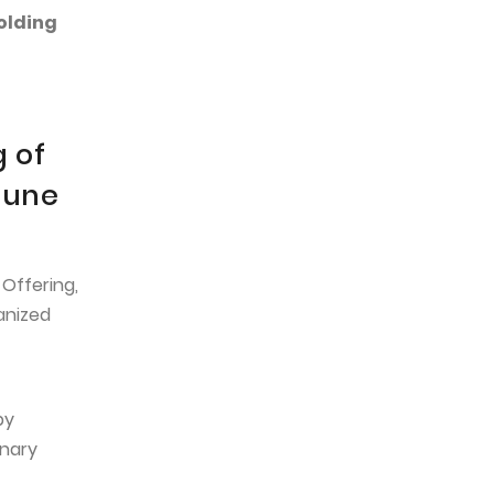
olding
g of
June
 Offering,
anized
by
inary