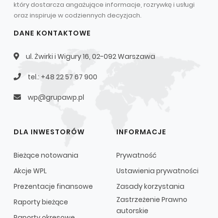
który dostarcza angażujące informacje, rozrywkę i usługi
Struktura Grupy Kapitałowej
oraz inspiruje w codziennych decyzjach.
Biegły rewident
DANE KONTAKTOWE
Walne zgromadzenie
ul. Żwirki i Wigury 16, 02-092 Warszawa
Dobre praktyki
tel.: +48 22 57 67 900
Polityka wynagrodzeń
wp@grupawp.pl
DLA INWESTORÓW
INFORMACJE
Bieżące notowania
Prywatność
Akcje WPL
Ustawienia prywatności
Prezentacje finansowe
Zasady korzystania
Zastrzeżenie Prawno
Raporty bieżące
autorskie
Raporty okresowe