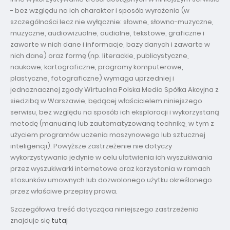
- bez względu na ich charakter i sposób wyrażenia (w
szczególności lecz nie wyłącznie: słowne, słowno-muzyczne,
muzyczne, audiowizualne, audialne, tekstowe, graficzne i
zawarte w nich dane i informacje, bazy danych i zawarte w
nich dane) oraz formę (np. literackie, publicystyczne,
naukowe, kartograficzne, programy komputerowe,
plastyczne, fotograficzne) wymaga uprzedniej i
jednoznacznej zgody Wirtualna Polska Media Spółka Akcyjna z
siedzibą w Warszawie, będącej właścicielem niniejszego
serwisu, bez względu na sposób ich eksploracji i wykorzystaną
metodę (manualną lub zautomatyzowaną technikę, w tym z
użyciem programów uczenia maszynowego lub sztucznej
inteligencji). Powyższe zastrzeżenie nie dotyczy
wykorzystywania jedynie w celu ułatwienia ich wyszukiwania
przez wyszukiwarki internetowe oraz korzystania w ramach
stosunków umownych lub dozwolonego użytku określonego
przez właściwe przepisy prawa.
Szczegółowa treść dotycząca niniejszego zastrzeżenia
znajduje się
tutaj