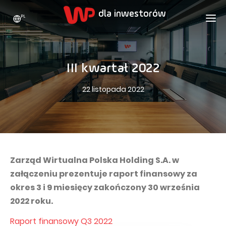
PL
WP HOLDING
DLA INWESTORÓW
O NAS
III kwartał 2022
Kim jesteśmy
REKLAMA
AKCJE
22 listopada 2022
Strategia rozwoju
Bieżące notowania
KARIERA
Statystyki
Akcje WPL
KONTAKT
WP Media
Wartości
Dywidenda
Wakacje.pl
Compliance
Akcjonariat
Totalmoney
Zarząd Wirtualna Polska Holding S.A. w
Nasze marki
Analitycy
załączeniu prezentuje raport finansowy za
Extradom
okres 3 i 9 miesięcy zakończony 30 września
Historia
Ogłoszenia
Nocowanie.pl
2022 roku.
Biuro prasowe
Programy motywacyjne
Superauto.pl
Raport finansowy Q3 2022
Zrównoważony rozwój