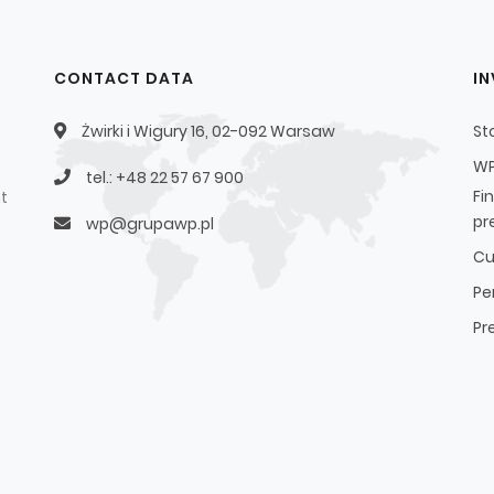
CONTACT DATA
I
Żwirki i Wigury 16, 02-092 Warsaw
St
WP
tel.: +48 22 57 67 900
Fi
t
pr
wp@grupawp.pl
Cu
Pe
Pr