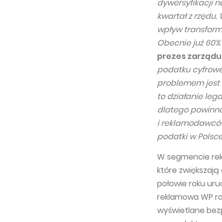
dywersyfikacji n
kwartał z rzędu.
wpływ transform
Obecnie już 60%
prezes zarządu 
podatku cyfrow
problemem jest w
to działanie leg
dlatego powinno
i reklamodawców
podatki w Polsc
W segmencie rekl
które zwiększają
połowie roku uruc
reklamowa WP roz
wyświetlane bezp