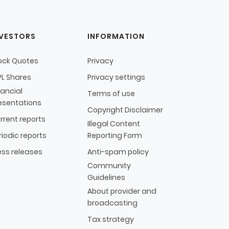
NVESTORS
INFORMATION
ock Quotes
Privacy
L Shares
Privacy settings
nancial
Terms of use
esentations
Copyright Disclaimer
rrent reports
Illegal Content
riodic reports
Reporting Form
ess releases
Anti-spam policy
Community
Guidelines
About provider and
broadcasting
Tax strategy