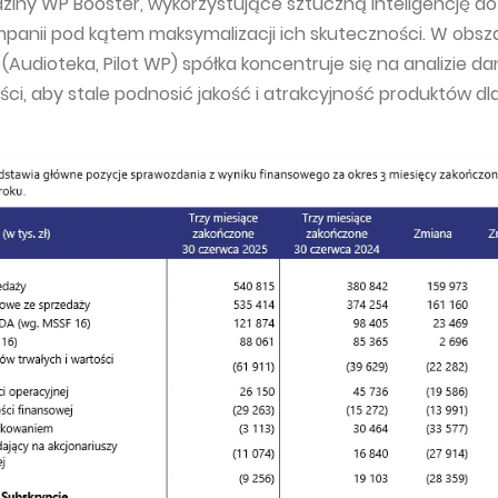
dziny WP Booster, wykorzystujące sztuczną inteligencję do
mpanii pod kątem maksymalizacji ich skuteczności. W obsz
(Audioteka, Pilot WP) spółka koncentruje się na analizie d
eści, aby stale podnosić jakość i atrakcyjność produktów dl