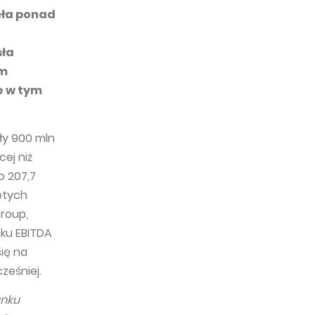
ęła ponad
sła
ym
e w tym
ły 900 mln
ej niż
o 207,7
łotych
Group,
ku EBITDA
ię na
ześniej.
unku