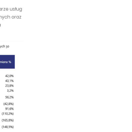
arze usług
anych oraz
a