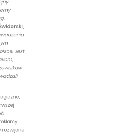
ejny
ujemy
g.
widerski,
owadzenia
nym
olsce. Jest
lakom,
tkowników
wadzali
logiczne,
rwszej
eć
 reklamy
 rozwijane