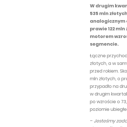
W drugim kwart
535 mln złotyc
analogicznym 
prawie 122 mln 
motorem wzros
segmencie.
Łączne przychod
złotych, a w sam
przed rokiem. Sk
mln złotych, o pr
przypadło na drug
w drugim kwarta
po wzroście o 73
poziomie ubiegłeg
–
Jesteśmy zado