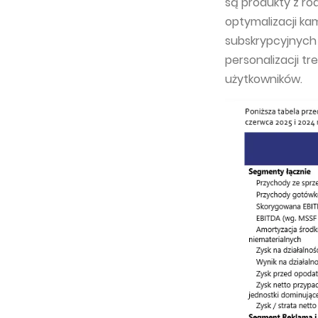
są produkty z ro
optymalizacji ka
subskrypcyjnych 
personalizacji tr
użytkowników.