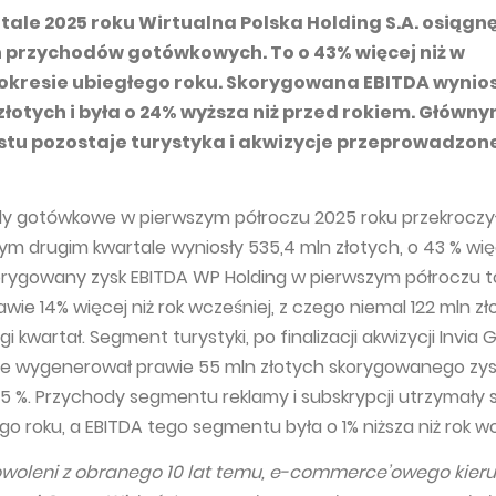
ale 2025 roku Wirtualna Polska Holding S.A. osiągn
h przychodów gotówkowych. To o 43% więcej niż w
okresie ubiegłego roku. Skorygowana EBITDA wynio
złotych i była o 24% wyższa niż przed rokiem. Główn
tu pozostaje turystyka i akwizycje przeprowadzon
y gotówkowe w pierwszym półroczu 2025 roku przekroczy
ym drugim kwartale wyniosły 535,4 mln złotych, o 43 % więc
orygowany zysk EBITDA WP Holding w pierwszym półroczu t
awie 14% więcej niż rok wcześniej, z czego niemal 122 mln z
i kwartał. Segment turystyki, po finalizacji akwizycji Invia 
le wygenerował prawie 55 mln złotych skorygowanego zys
,5 %. Przychody segmentu reklamy i subskrypcji utrzymały s
o roku, a EBITDA tego segmentu była o 1% niższa niż rok wc
woleni z obranego 10 lat temu, e-commerce’owego kier