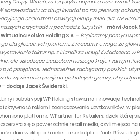
aszej Grupy. Widać, że turystyka napędza nasz wzrost kol
 W sprawozdaniu za drugi kwartał po raz pierwszy pokaz
acyjnego charakteru akwizycji Grupy Invia dla WP Holdin
 naszych przychodów pochodzi z turystyki
–
mówi Jacek Ś
Wirtualna Polska Holding S.A.
–
Popieramy pomysł wpr
ego dla globalnych platform. Zwracamy uwagę, że głów
ystawianie faktur np. z Irlandii za usługi świadczone w P
alne, ale szkodzące budżetowi naszego kraju i samym Po
 być potępiane. Jednocześnie zachęcamy polskich uży
 do wywierania presji na globalnych graczy, aby odpro
e
–
dodaje Jacek Świderski.
amy i subskrypcji WP Holding stawia na innowacje techno
 efektywność reklam i zaangażowanie użytkowników. W pie
homiono platformę WPartner for Retailers, dzięki której si
szerzyła się o powierzchnie retail media, czyli miejsca na
ośrednio w sklepach online i marketplace’ach. Równolegle