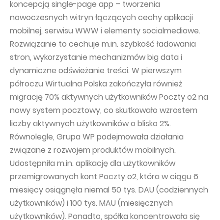
koncepcją single-page app – tworzenia
Capital Group Structure
nowoczesnych witryn łączących cechy aplikacji
mobilnej, serwisu WWW i elementy socialmediowe.
Auditor
Rozwiązanie to cechuje m.in. szybkość ładowania
General meeting of Shareholders
stron, wykorzystanie mechanizmów big data i
Best practices
dynamiczne odświeżanie treści. W pierwszym
półroczu Wirtualna Polska zakończyła również
Remuneration policy
migrację 70% aktywnych użytkowników Poczty o2 na
nowy system pocztowy, co skutkowało wzrostem
liczby aktywnych użytkowników o blisko 2%.
Równolegle, Grupa WP podejmowała działania
związane z rozwojem produktów mobilnych.
Udostępniła m.in. aplikację dla użytkowników
przemigrowanych kont Poczty o2, która w ciągu 6
miesięcy osiągnęła niemal 50 tys. DAU (codziennych
użytkowników) i 100 tys. MAU (miesięcznych
użytkowników). Ponadto, spółka koncentrowała się