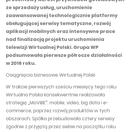
PUBLICATIONS AND TIMETABLE
Homebook
ze sprzedaży usług, uruchomienie
CAPITAL GROUP
Current reports
zaawansowanej technologicznie platformy
WP Media
obsługującej serwisy tematyczne, rozwój
Periodic reports
aplikacji mobilnych oraz intensywne prace
Invia Group
Integrated reports
nad finalizacją projektu uruchomienia
Wakacje.pl
Letters of the CEO
telewizji Wirtualnej Polski. Grupa WP
Audioteka Group
podsumowała pierwsze półrocze działalności
Financial presentations
w 2016 roku.
Superauto.pl
Prospectus
Osiągnięcia biznesowe Wirtualnej Polski
Totalmoney
Press releases
Extradom
W trakcie pierwszych sześciu miesięcy tego roku
WPH Calendar
Wirtualna Polska konsekwentnie realizowała
Wirtualne Media
CORPORATE GOVERNANCE
strategię „MoViBE”: mobile, video, big data i e-
Statute
commerce, poprzez rozwój produktów w tych
obszarach. Spółka przebudowała cztery serwisy
Management Board
zgodnie z przyjętą przez siebie na początku roku
Supervisory Board