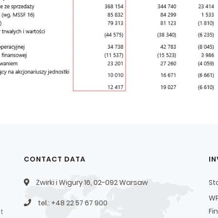
CONTACT DATA
I
Żwirki i Wigury 16, 02-092 Warsaw
St
WP
tel.: +48 22 57 67 900
Fi
t