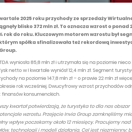
artale 2025 roku przychody ze sprzedaży Wirtualnej
iągnęły blisko 372 mln zł. To oznacza wzrost o ponad 2
6% rok do roku. Kluczowym motorem wzrostu był se
którym spółka sfinalizowała też rekordową inwestycj
 Group.
DA wyniosła 85,8 mln zł i utrzymała się na poziomie niec
Zysk netto w I kwartale wyniósł 12,4 mln zł. Segment turyst
chody na poziomie 147,8 mln zł – o prawie 22 mln zł więcej
okresie rok wcześniej. Dwucyfrowy wzrost przychodów o
 finansów konsumenckich.
wszy kwartał potwierdzają, że turystyka to dla nas obszar
tencjale wzrostu. Przejęcie Invia Group zamknęliśmy mi
ełny wpływ poczekamy około 12 miesięcy. Pracujemy nad
łów, technologii i modeli działania. Cel jest niezmienny: