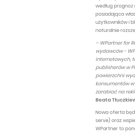
według prognoz r
posiadająca wła
użytkowników i b
naturalnie rozsz
– WPartner for Re
wydawców - WPa
internetowych, 
publisherów w Po
powierzchni wy
konsumentów w ś
zarabiać na rek
Beata Tłuczkiew
Nowa oferta będ
serve) oraz wspi
WPartner to ponad