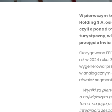
W pierwszym kw
Holding S.A. os
czyli o ponad 
turystyczny, w 
przejęcie Invia
Skorygowana EBIT
niż w 2024 roku. 
wygenerował przy
w analogicznym 
również segment
– Wyniki za pier
o największym po
temu, na jego p
integracją zespo