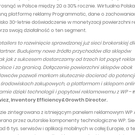
osnąć w Polsce między 20 a 30% rocznie. Wirtualna Polska
sną platformę reklamy Programmatic, dane o zachowania
lisko 30-letnie doświadczenie w monetyzacji powierzchni r
erza swoją działalność o ten segment.
tailers to rozwinięcie sprawdzonej już sieci brokerskiej dl
rtner. Budujemy nowe źródło przychodów dla sklepów
tak jak z sukcesem dostarczamy od trzech lat popyt rek
lsce i za granicą. Dołączenie powierzchni sklepów obok
dawców pozwoli markom skutecznie docierać do potencj
rodowiskach zakupowych, a platformom i sklepom onli
lamie dzięki technologii i popytowi reklamowemu z WP
–
icz, Inventory Efficiency&Growth Director.
zie zintegrowana z istniejącym panelem reklamowym WP A
erana przez autorskie komponenty technologiczne WP. Sie
 6 tys. serwisów i aplikacji mobilnych w całej Europie, a 