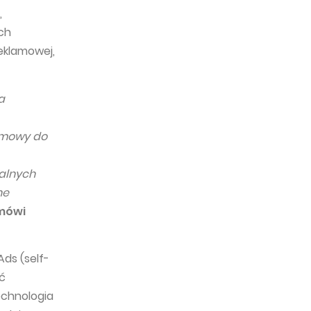
,
ch
eklamowej,
a
lamowy do
alnych
ne
mówi
ds (self-
ć
technologia