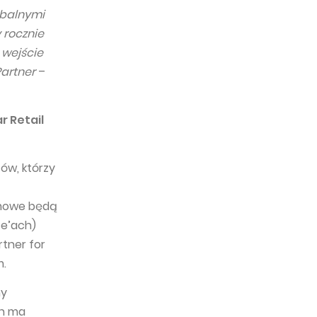
obalnymi
 rocznie
 wejście
Partner
–
r Retail
ów, którzy
amowe będą
ce’ach)
tner for
m.
my
en ma