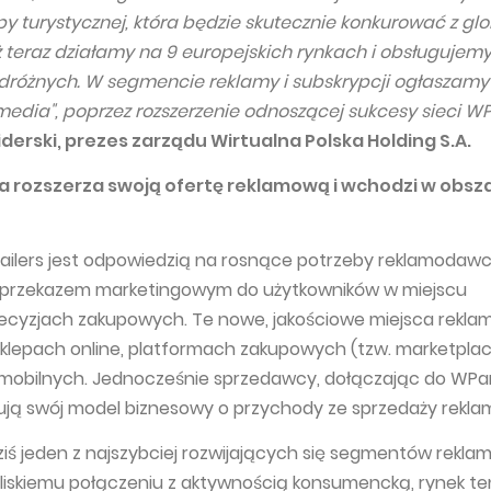
py turystycznej, która będzie skutecznie konkurować z gl
 teraz działamy na 9 europejskich rynkach i obsługujemy
dróżnych. W segmencie reklamy i subskrypcji ogłaszamy
 media", poprzez rozszerzenie odnoszącej sukcesy sieci W
erski, prezes zarządu Wirtualna Polska Holding S.A.
a rozszerza swoją ofertę reklamową i wchodzi w obsza
ailers jest odpowiedzią na rosnące potrzeby reklamodawc
 przekazem marketingowym do użytkowników w miejscu
cyzjach zakupowych. Te nowe, jakościowe miejsca rekl
klepach online, platformach zakupowych (tzw. marketpla
 mobilnych. Jednocześnie sprzedawcy, dołączając do WPar
dują swój model biznesowy o przychody ze sprzedaży rekla
dziś jeden z najszybciej rozwijających się segmentów rekla
 bliskiemu połączeniu z aktywnością konsumencką, rynek t