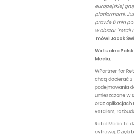
europejskiej gru
platformami. Już
prawie 6 mln po
w obszar "retail
mówi Jacek Świd
Wirtualna Polsk
Media
.
WPartner for Ret
chcą docierać z
podejmowania de
umieszczone w s
oraz aplikacjach
Retailers, rozbu
Retail Media to 
cyfrowej. Dzięki