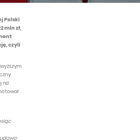
 Polski
2 mln zł,
gment
ę, czyli
o wyższym
yczny
 niż
dnotował
esiąc
 budowa