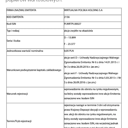
Capital Group Structure
Auditor
General meeting of Shareholders
Best practices
Remuneration policy