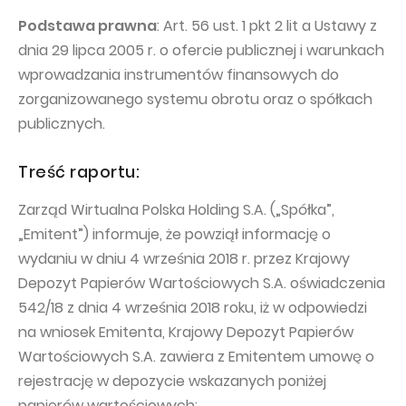
PUBLICATIONS AND TIMETABLE
Homebook
Podstawa prawna
: Art. 56 ust. 1 pkt 2 lit a Ustawy z
CAPITAL GROUP
Current reports
dnia 29 lipca 2005 r. o ofercie publicznej i warunkach
WP Media
Periodic reports
wprowadzania instrumentów finansowych do
zorganizowanego systemu obrotu oraz o spółkach
Invia Group
Integrated reports
publicznych.
Wakacje.pl
Letters of the CEO
Audioteka Group
Financial presentations
Treść raportu:
Superauto.pl
Prospectus
Zarząd Wirtualna Polska Holding S.A. („Spółka”,
Totalmoney
„Emitent”) informuje, że powziął informację o
Press releases
wydaniu w dniu 4 września 2018 r. przez Krajowy
Extradom
WPH Calendar
Depozyt Papierów Wartościowych S.A. oświadczenia
Wirtualne Media
CORPORATE GOVERNANCE
542/18 z dnia 4 września 2018 roku, iż w odpowiedzi
na wniosek Emitenta, Krajowy Depozyt Papierów
Statute
Wartościowych S.A. zawiera z Emitentem umowę o
Management Board
rejestrację w depozycie wskazanych poniżej
Supervisory Board
papierów wartościowych: