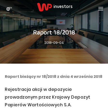
EN
WP HOLDING
INVESTORS
ABOUT US
Raport 18/2018
Who we are
ADVERTISING
SHARES
2018-09-04
Growth strategy
Stock Quotes
CAREER
Statistics
WPL Shares
CONTACT
WP Media
The values
Dividend Policy
Wakacje.pl
Compliance
Shareholder Structure
Totalmoney
Raport bieżący nr 18/2018 z dnia 4 września 2018
Our brands
Analysts
Extradom
Rejestracja akcji w depozycie
Our history
Announcements
Nocowanie.pl
prowadzonym przez Krajowy Depozyt
Press office
Motivational programs
Superauto.pl
Papierów Wartościowych S.A.
Sustainable development