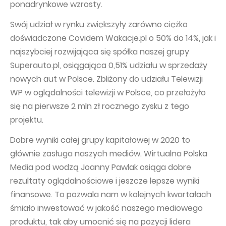
ponadrynkowe wzrosty.
Capital Group Structure
Swój udział w rynku zwiększyły zarówno ciężko
Auditor
doświadczone Covidem Wakacje.pl o 50% do 14%, jak i
najszybciej rozwijająca się spółka naszej grupy
General meeting of Shareholders
Superauto.pl, osiągająca 0,51% udziału w sprzedaży
Best practices
nowych aut w Polsce. Zbliżony do udziału Telewizji
Remuneration policy
WP w oglądalności telewizji w Polsce, co przełożyło
się na pierwsze 2 mln zł rocznego zysku z tego
projektu.
Dobre wyniki całej grupy kapitałowej w 2020 to
głównie zasługa naszych mediów. Wirtualna Polska
Media pod wodzą Joanny Pawlak osiąga dobre
rezultaty oglądalnościowe i jeszcze lepsze wyniki
finansowe. To pozwala nam w kolejnych kwartałach
śmiało inwestować w jakość naszego mediowego
produktu, tak aby umocnić się na pozycji lidera