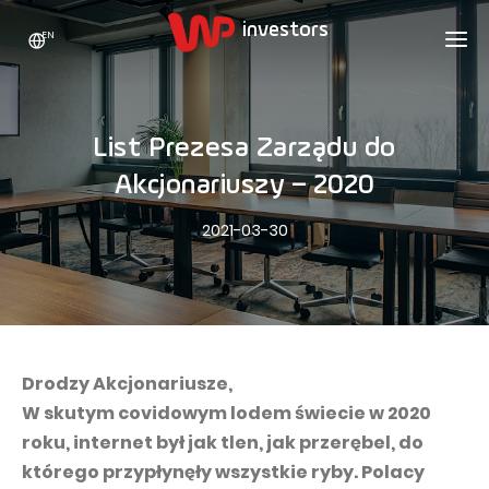
EN
WP HOLDING
INVESTORS
ABOUT US
List Prezesa Zarządu do
Who we are
ADVERTISING
SHARES
Akcjonariuszy – 2020
Growth strategy
Stock Quotes
CAREER
2021-03-30
Statistics
WPL Shares
CONTACT
WP Media
The values
Dividend Policy
Wakacje.pl
Compliance
Shareholder Structure
Totalmoney
Our brands
Analysts
Extradom
Drodzy Akcjonariusze,
Our history
W skutym covidowym lodem świecie w 2020
Announcements
Nocowanie.pl
roku, internet był jak tlen, jak przerębel, do
Press office
Motivational programs
Superauto.pl
którego przypłynęły wszystkie ryby. Polacy
Sustainable development