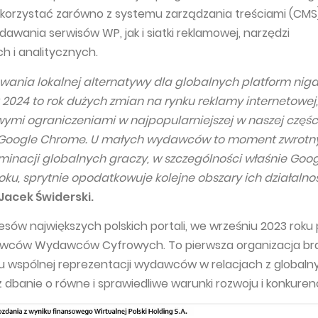
rzystać zarówno z systemu zarządzania treściami (CMS
awania serwisów WP, jak i siatki reklamowej, narzędzi
h i analitycznych.
wania lokalnej alternatywy dla globalnych platform nigd
k 2024 to rok dużych zmian na rynku reklamy internetowej,
mi ograniczeniami w najpopularniejszej w naszej częśc
 Google Chrome. U małych wydawców to moment zwrotn
inacji globalnych graczy, w szczególności właśnie Googl
kroku, sprytnie opodatkowuje kolejne obszary ich działalno
 Jacek Świderski.
zesów największych polskich portali, we wrześniu 2023 roku
wców Wydawców Cyfrowych. To pierwsza organizacja br
u wspólnej reprezentacji wydawców w relacjach z globaln
 dbanie o równe i sprawiedliwe warunki rozwoju i konkurenc