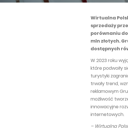
Wirtualna Pols
sprzedaży prze
porównaniu do 
mln złotych. Gr
dostępnych ró
W 2023 roku wyj
które podwoiły s
turystyki zagran
trwały trend, w
reklamowym Grup
możliwość tworz
innowacyjne roz
internetowych.
–
Wirtualna Pols