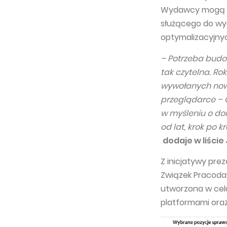
Wydawcy mogą ko
służącego do wyd
optymalizacyjnyc
– Potrzeba budo
tak czytelna. Ro
wywołanych nowy
przeglądarce –
w myśleniu o dom
od lat, krok po 
dodaje w liście
Z inicjatywy pre
Związek Pracoda
utworzona w cel
platformami oraz