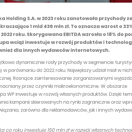
ka Holding S.A. w 2023 roku zanotowała przychody z
kraczające 1 mld 436 mln zł. To oznacza wzrost o 33
2022 roku. Skorygowana EBITDA wzrosła o 18% do p
upa wciąż inwestuje w rozwój produktów i technologi
wnież dla innych wydawców internetowych.
ątkowo dynamicznie rosły przychody w segmencie turyst
ię w porównaniu do 2022 roku. Największy udział miał w nic
icznej. Rosnące zainteresowanie zorganizowanymi wyjazd
zmacniany przez czynniki makroekonomiczne. W obszarze
a WP inwestuje w rozwój własnych produktów. Dzięki tem
enia kampanii skierowanych na rynki zagraniczne oraz wp
wiązania, zarówno dla reklamodawców, jak i innych wyda
ka co roku inwestuje 150 mln zł w rozwój własnych technol