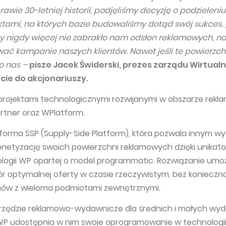
rawie 30-letniej historii, podjęliśmy decyzję o podzieleniu
tami, na których bazie budowaliśmy dotąd swój sukces. 
by nigdy więcej nie zabrakło nam odsłon reklamowych, na
ać kampanie naszych klientów. Nawet jeśli te powierzch
o nas –
pisze Jacek Świderski, prezes zarządu Wirtual
iście do akcjonariuszy.
projektami technologicznymi rozwijanymi w obszarze rekla
rtner oraz WPlatform.
tforma SSP (Supply-Side Platform), która pozwala innym
netyzację swoich powierzchni reklamowych dzięki unikato
ologii WP opartej o model programmatic. Rozwiązanie umoż
optymalnej oferty w czasie rzeczywistym, bez konieczno
emów z wieloma podmiotami zewnętrznymi.
rzędzie reklamowo-wydawnicze dla średnich i małych w
WP udostępnia w nim swoje oprogramowanie w technologii