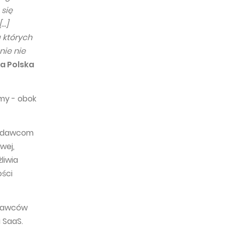
 się
[…]
 których
nie nie
na Polska
my - obok
 wydawcom
wej,
liwia
ści
ydawców
 SaaS.