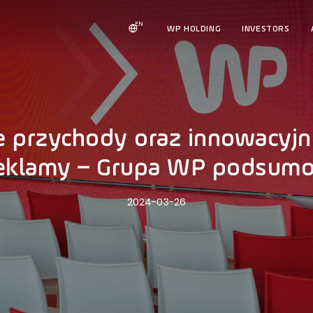
EN
WP HOLDING
INVESTORS
e przychody oraz innowacyjn
 reklamy – Grupa WP podsum
2024-03-26