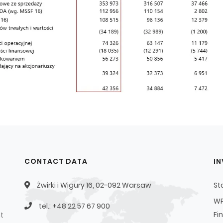
CONTACT DATA
I
Żwirki i Wigury 16, 02-092 Warsaw
St
WP
tel.: +48 22 57 67 900
Fi
t