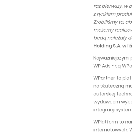
raz pierwszy, w p
z rynkiem produk
Zrobiliśmy to, a
możemy realizow
będą należały d
Holding S.A. w l
Najważniejszymi 
WP Ads - są WPa
WPartner to pla
na skuteczną mo
autorskiej techn
wydawcom wybór 
integracji syst
WPlatform to na
internetowych. 