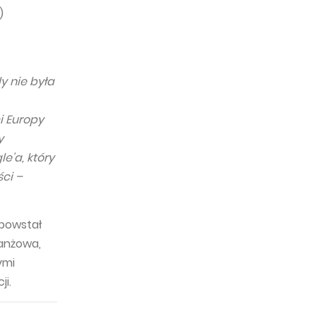
)
y nie była
i Europy
y
e’a, który
ści –
 powstał
anżowa,
ymi
ji.