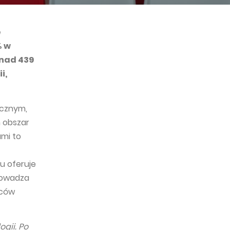
e
% w
onad 439
i,
ycznym,
h obszar
ami to
u oferuje
rowadza
wców
ogii. Po