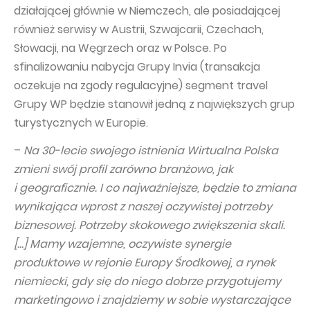
działającej głównie w Niemczech, ale posiadającej
Capital Group Structure
również serwisy w Austrii, Szwajcarii, Czechach,
Auditor
Słowacji, na Węgrzech oraz w Polsce. Po
sfinalizowaniu nabycja Grupy Invia (transakcja
General meeting of Shareholders
oczekuje na zgody regulacyjne) segment travel
Best practices
Grupy WP będzie stanowił jedną z największych grup
Remuneration policy
turystycznych w Europie.
–
Na 30-lecie swojego istnienia Wirtualna Polska
zmieni swój profil zarówno branżowo, jak
i geograficznie. I co najważniejsze, będzie to zmiana
wynikająca wprost z naszej oczywistej potrzeby
biznesowej. Potrzeby skokowego zwiększenia skali.
[…] Mamy wzajemne, oczywiste synergie
produktowe w rejonie Europy Środkowej, a rynek
niemiecki, gdy się do niego dobrze przygotujemy
marketingowo i znajdziemy w sobie wystarczające