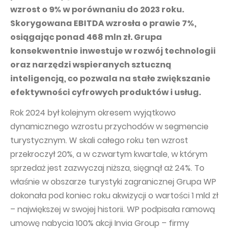
PUBLICATIONS AND TIMETABLE
Homebook
wzrost o 9% w porównaniu do 2023 roku.
CAPITAL GROUP
Current reports
Skorygowana EBITDA wzrosła o prawie 7%,
osiągając ponad 468 mln zł. Grupa
WP Media
Periodic reports
konsekwentnie inwestuje w rozwój technologii
Invia Group
Integrated reports
oraz narzędzi wspieranych sztuczną
Wakacje.pl
Letters of the CEO
inteligencją, co pozwala na stałe zwiększanie
efektywności cyfrowych produktów i usług.
Audioteka Group
Financial presentations
Rok 2024 był kolejnym okresem wyjątkowo
Superauto.pl
Prospectus
dynamicznego wzrostu przychodów w segmencie
Totalmoney
Press releases
turystycznym. W skali całego roku ten wzrost
Extradom
WPH Calendar
przekroczył 20%, a w czwartym kwartale, w którym
sprzedaż jest zazwyczaj niższa, sięgnął aż 24%. To
Wirtualne Media
CORPORATE GOVERNANCE
właśnie w obszarze turystyki zagranicznej Grupa WP
Statute
dokonała pod koniec roku akwizycji o wartości 1 mld zł
Management Board
– największej w swojej historii. WP podpisała ramową
umowę nabycia 100% akcji Invia Group – firmy
Supervisory Board