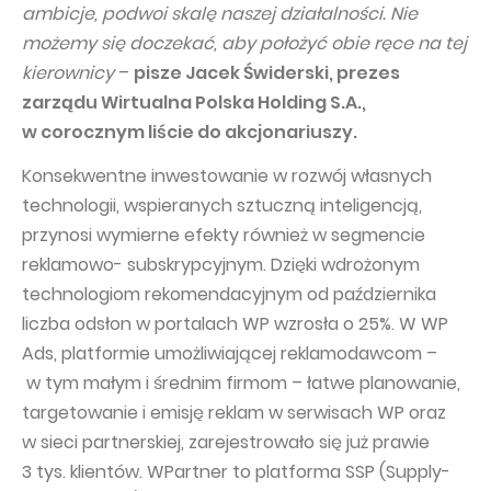
ambicje, podwoi skalę naszej działalności. Nie
możemy się doczekać, aby położyć obie ręce na tej
kierownicy
–
pisze Jacek Świderski, prezes
zarządu Wirtualna Polska Holding S.A.,
w corocznym liście do akcjonariuszy.
Konsekwentne inwestowanie w rozwój własnych
technologii, wspieranych sztuczną inteligencją,
przynosi wymierne efekty również w segmencie
reklamowo- subskrypcyjnym. Dzięki wdrożonym
technologiom rekomendacyjnym od października
liczba odsłon w portalach WP wzrosła o 25%. W WP
Ads, platformie umożliwiającej reklamodawcom –
w tym małym i średnim firmom – łatwe planowanie,
targetowanie i emisję reklam w serwisach WP oraz
w sieci partnerskiej, zarejestrowało się już prawie
3 tys. klientów. WPartner to platforma SSP (Supply-