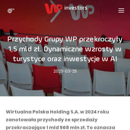
EN
WP HOLDING
INVESTORS
ABOUT US
Przychody Grupy WP przekroczyły
Who we are
ADVERTISING
SHARES
1,5 mld zł. Dynamiczne wzrosty w
Growth strategy
Stock Quotes
CAREER
turystyce oraz inwestycje w AI
Statistics
WPL Shares
CONTACT
WP Media
2025-03-25
The values
Dividend Policy
Wakacje.pl
Compliance
Shareholder Structure
Totalmoney
Our brands
Analysts
Extradom
Our history
Announcements
Wirtualna Polska Holding S.A. w 2024 roku
Nocowanie.pl
zanotowała przychody ze sprzedaży
Press office
Motivational programs
Superauto.pl
przekraczające 1 mld 568 mln zł. To oznacza
Sustainable development