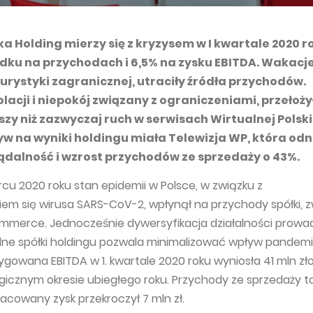
a Holding mierzy się z kryzysem w I kwartale 2020 r
dku na przychodach i 6,5% na zysku EBITDA. Wakacje.
turystyki zagranicznej, utraciły źródła przychodów.
lacji i niepokój związany z ograniczeniami, przełożył
zy niż zazwyczaj ruch w serwisach Wirtualnej Polski
w na wyniki holdingu miała Telewizja WP, która od
dalność i wzrost przychodów ze sprzedaży o 43%.
u 2020 roku stan epidemii w Polsce, w związku z
iem się wirusa SARS-CoV-2, wpłynął na przychody spółki, 
mmerce. Jednocześnie dywersyfikacja działalności prowa
ne spółki holdingu pozwala minimalizować wpływ pandemii
rygowana EBITDA w 1. kwartale 2020 roku wyniosła 41 mln zł
ogicznym okresie ubiegłego roku. Przychody ze sprzedaży t
racowany zysk przekroczył 7 mln zł.