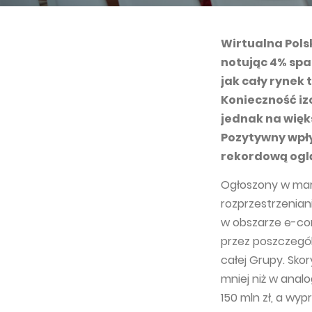
Wirtualna Polsk
notując 4% spa
jak cały rynek 
Konieczność izo
jednak na więks
Pozytywny wpły
rekordową oglą
Ogłoszony w marc
rozprzestrzenian
w obszarze e-co
przez poszczegól
całej Grupy. Sko
mniej niż w anal
150 mln zł, a wyp