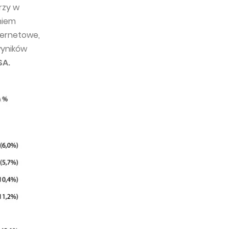
erzy w
niem
ternetowe,
wyników
SA.