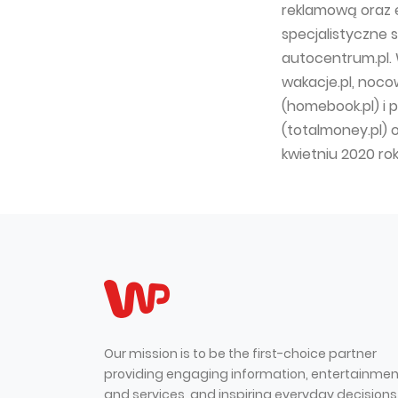
reklamową oraz 
specjalistyczne 
autocentrum.pl. 
wakacje.pl, nocow
(homebook.pl) i 
(totalmoney.pl) 
kwietniu 2020 ro
Our mission is to be the first-choice partner
providing engaging information, entertainmen
and services, and inspiring everyday decisions