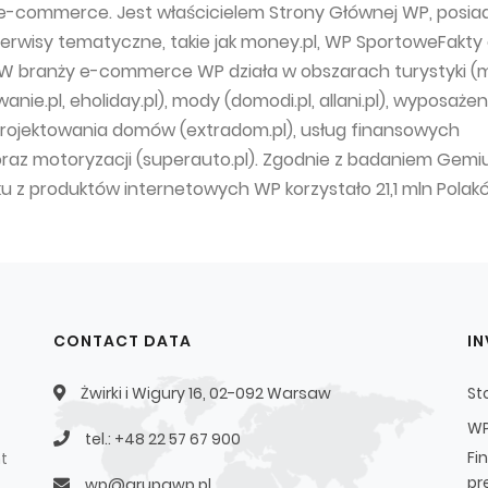
e-commerce. Jest właścicielem Strony Głównej WP, posia
serwisy tematyczne, takie jak money.pl, WP SportoweFakty
W branży e-commerce WP działa w obszarach turystyki (m.
anie.pl, eholiday.pl), mody (domodi.pl, allani.pl), wyposaże
projektowania domów (extradom.pl), usług finansowych
oraz motoryzacji (superauto.pl). Zgodnie z badaniem Gemiu
ku z produktów internetowych WP korzystało 21,1 mln Polak
CONTACT DATA
I
Żwirki i Wigury 16, 02-092 Warsaw
St
WP
tel.: +48 22 57 67 900
Fi
t
pr
wp@grupawp.pl