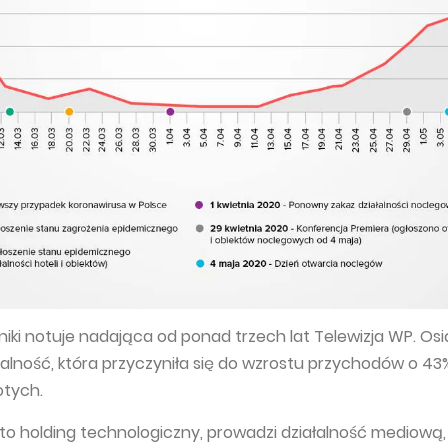
iki notuje nadająca od ponad trzech lat Telewizja WP. Os
lność, która przyczyniła się do wzrostu przychodów o 43
otych.
 to holding technologiczny, prowadzi działalność mediową,