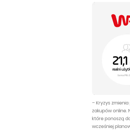
– Kryzys zmienia 
zakupów online. N
które ponoszą dot
wcześniej plano