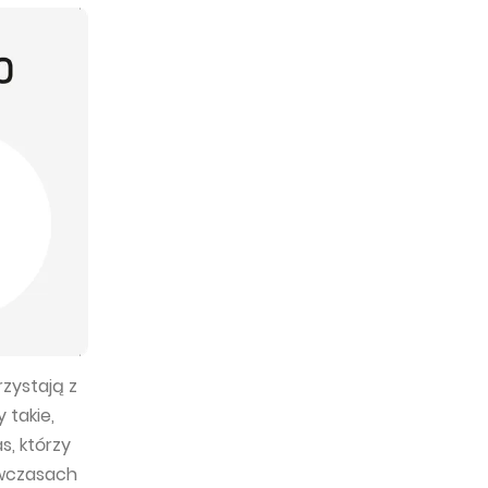
rzystają z
 takie,
s, którzy
 wczasach