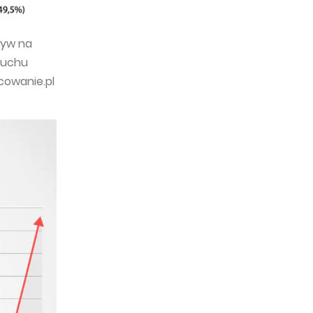
ływ na
 ruchu
cowanie.pl