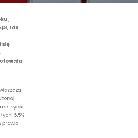
oku,
pl, tak
 się
.
notowała
zwłaszcza
dzonej
 na wyniki
otych, 6,5%
o prawie