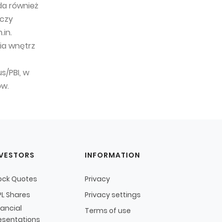
da również
 czy
in.
nia wnętrz
s/PBI, w
ów.
NVESTORS
INFORMATION
ock Quotes
Privacy
L Shares
Privacy settings
nancial
Terms of use
esentations