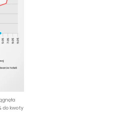
iągnęła
% do kwoty