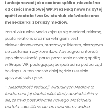
PUBLICATIONS AND TIMETABLE
Homebook
funkcjonować jako osobna spółka, niezależna
od części mediowej WP. Prezeską nowo nabytej
CAPITAL GROUP
Current reports
spółki została Ewa Świstuniuk, doświadczona
WP Media
Periodic reports
menedżerka z branży mediów.
Invia Group
Integrated reports
Portal Wirtualne Media zajmuje się mediami, reklamą,
Wakacje.pl
Letters of the CEO
public relations oraz marketingiem. Jest
Audioteka Group
niekwestionowanym, branżowym liderem, cieszącym
Financial presentations
się zaufaniem użytkowników. Aby zagwarantować
Superauto.pl
Prospectus
jego niezależność, portal pozostanie osobną spółką
Totalmoney
Press releases
w Grupie WP, podlegającą bezpośrednio pod zarząd
Extradom
holdingu. W ten sposób dalej będzie rzetelnie
WPH Calendar
opisywać cały rynek.
Wirtualne Media
CORPORATE GOVERNANCE
–
Niezależność redakcji Wirtualnych Mediów to
Statute
fundament jej działalności. Kiedy dowiedzieliśmy
Management Board
się, że trwa poszukiwanie nowego właściciela
portalu, zgłosiliśmy się, bo rozumiemy ważną
Supervisory Board