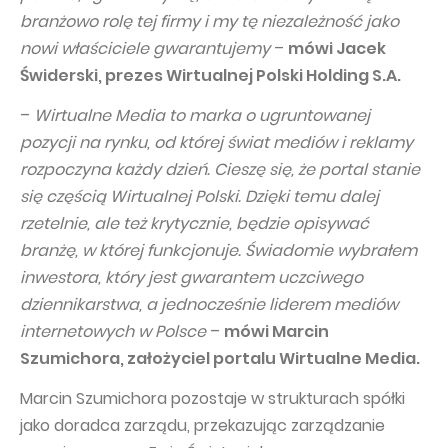
branżowo rolę tej firmy i my tę niezależność jako
Capital Group Structure
nowi właściciele gwarantujemy
–
mówi Jacek
Auditor
Świderski, prezes Wirtualnej Polski Holding S.A.
General meeting of Shareholders
–
Wirtualne Media to marka o ugruntowanej
Best practices
pozycji na rynku, od której świat mediów i reklamy
rozpoczyna każdy dzień. Cieszę się, że portal stanie
Remuneration policy
się częścią Wirtualnej Polski. Dzięki temu dalej
rzetelnie, ale też krytycznie, będzie opisywać
branżę, w której funkcjonuje. Świadomie wybrałem
inwestora, który jest gwarantem uczciwego
dziennikarstwa, a jednocześnie liderem mediów
internetowych w Polsce
–
mówi Marcin
Szumichora, założyciel portalu Wirtualne Media.
Marcin Szumichora pozostaje w strukturach spółki
jako doradca zarządu, przekazując zarządzanie