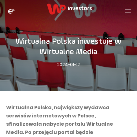
EN
WP HOLDING
INVESTORS
ABOUT US
Wirtualna Polska inwestuje w
Who we are
ADVERTISING
SHARES
Wirtualne Media
Growth strategy
Stock Quotes
CAREER
2024-01-12
Statistics
WPL Shares
CONTACT
WP Media
The values
Dividend Policy
Wakacje.pl
Compliance
Shareholder Structure
Totalmoney
Our brands
Analysts
Extradom
Wirtualna Polska, największy wydawca
Our history
serwisów internetowych w Polsce,
Announcements
Nocowanie.pl
sfinalizowała nabycie portalu Wirtualne
Press office
Motivational programs
Superauto.pl
Media. Po przejęciu portal będzie
Sustainable development