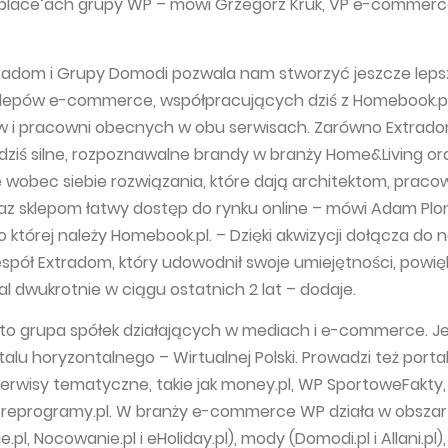
place’ach grupy WP – mówi Grzegorz Kruk, VP e-commer
tradom i Grupy Domodi pozwala nam stworzyć jeszcze leps
klepów e-commerce, współpracujących dziś z Homebook.pl
w i pracowni obecnych w obu serwisach. Zarówno Extradom,
iś silne, rozpoznawalne brandy w branży Home&Living or
wobec siebie rozwiązania, które dają architektom, praco
z sklepom łatwy dostęp do rynku online – mówi Adam Plon
której należy Homebook.pl. – Dzięki akwizycji dołącza do na
pół Extradom, który udowodnił swoje umiejętności, powię
al dwukrotnie w ciągu ostatnich 2 lat – dodaje.
 to grupa spółek działających w mediach i e-commerce. J
alu horyzontalnego – Wirtualnej Polski. Prowadzi też porta
serwisy tematyczne, takie jak money.pl, WP SportoweFakty
breprogramy.pl. W branży e-commerce WP działa w obsza
.pl, Nocowanie.pl i eHoliday.pl), mody (Domodi.pl i Allani.pl),