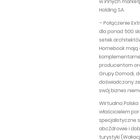
w innych market
Holding SA.
– Połączenie Ex
dla ponad 500 s
setek architektó
Homebook mają dz
komplementarne 
producentom ora
Grupy Domodi, do 
doświadczony zes
swój biznes niem
Wirtualna Polska
właścicielem port
specjalistyczne 
abcZdrowie i do
turystyki (Wakacje