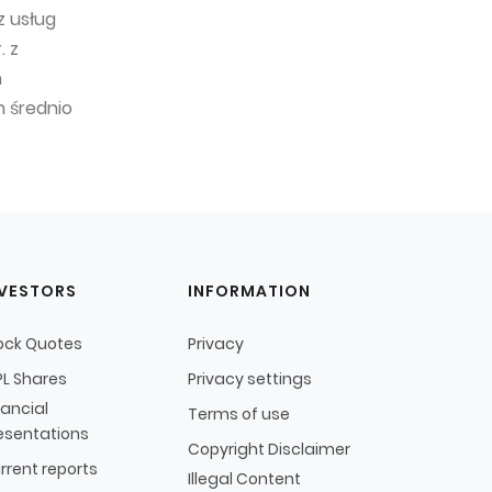
z usług
. z
h
h średnio
NVESTORS
INFORMATION
ock Quotes
Privacy
L Shares
Privacy settings
nancial
Terms of use
esentations
Copyright Disclaimer
rrent reports
Illegal Content