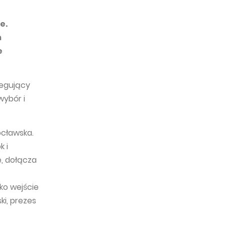
e.
m
e
regujący
wybór i
ocławska.
 i
e, dołącza
ko wejście
i, prezes