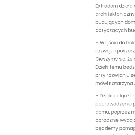
Extradom działa 
architektoniczny
budujących domy, 
dotyczących bu
– Wejście do hol
rozwoju i poszerz
Cieszymy się, że
Dzięki temu będ
przy rozwijaniu 
mówi Katarzyna 
– Dzięki połącze
poprowadzeniu p
domu, poprzez ma
corocznie wydaj
będziemy pomaga