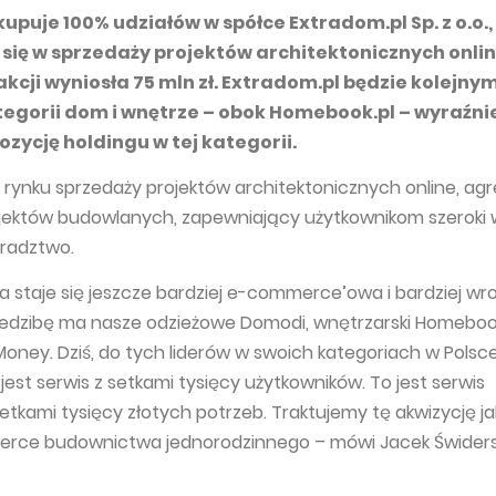
upuje 100% udziałów w spółce Extradom.pl Sp. z o.o.,
j się w sprzedaży projektów architektonicznych onlin
kcji wyniosła 75 mln zł. Extradom.pl będzie kolejny
egorii dom i wnętrze – obok Homebook.pl – wyraźni
zycję holdingu w tej kategorii.
r rynku sprzedaży projektów architektonicznych online, ag
ojektów budowlanych, zapewniający użytkownikom szeroki 
oradztwo.
ka staje się jeszcze bardziej e-commerce’owa i bardziej wr
iedzibę ma nasze odzieżowe Domodi, wnętrzarski Homebook
oney. Dziś, do tych liderów w swoich kategoriach w Polsc
jest serwis z setkami tysięcy użytkowników. To jest serwis
etkami tysięcy złotych potrzeb. Traktujemy tę akwizycję ja
rce budownictwa jednorodzinnego – mówi Jacek Świdersk