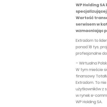
WP Holding SA k
specjalizujące
Wartość transa
serwisem w kat
wzmacniając po
Extradom to lide
ponad 18 tys. pr
profesjonalne d
– Wirtualna Pols
W tym mieście s
finansowy TotalM
Extradom. To nie 
użytkowników z s
w rynek e-comme
WP Holding SA.