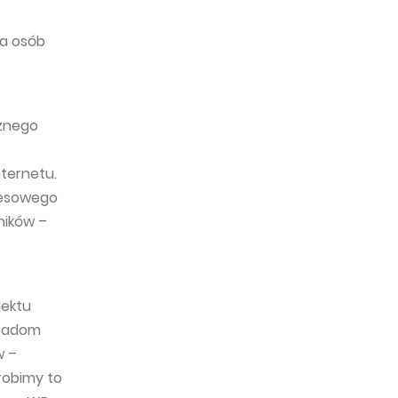
la osób
cznego
nternetu.
nesowego
ników –
jektu
tradom
w –
robimy to