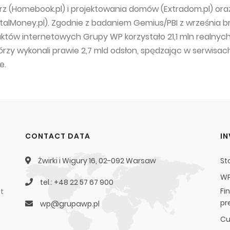
z (Homebook.pl) i projektowania domów (Extradom.pl) ora
alMoney.pl). Zgodnie z badaniem Gemius/PBI z września br
któw internetowych Grupy WP korzystało 21,1 mln realnyc
órzy wykonali prawie 2,7 mld odsłon, spędzając w serwisac
e.
CONTACT DATA
I
Żwirki i Wigury 16, 02-092 Warsaw
St
WP
tel.: +48 22 57 67 900
Fi
t
pr
wp@grupawp.pl
Cu