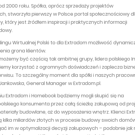
od 2000 roku. Spółka, oprócz sprzedaży projektów
ch, stworzyła pierwszy w Polsce portal społecznościowy d
który jest źródłem inspiracji i praktycznych informacji
dowy.
dingu Wirtualnej Polski to dla Extradom możliwość dynami
enia grona klientów.
 możemy być częścią tak ambitnej grupy, lidera polskiego I
ziemy korzystać z ogromnych doświadczeń i zaplecza biz
serwisu. To szczególny moment dla spółki i naszych pracow
Jankowska, General Manager w Extradom.pl.
niu Extradom i Homebook będziemy mogli skupić się na
olskiego konsumenta przez całą ścieżkę zakupową od pro
teriały budowlane, aż do wyposażenia wnętrz. Klienci Ex
ą kilka miliardów złotych w procesie budowy swoich domó
ć im w optymalizacji decyzji zakupowych – podobnie jak 