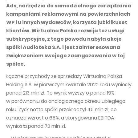
PUBLICATIONS AND TIMETABLE
Homebook
Ads, narzędzia do samodzielnego zarządzania
CAPITAL GROUP
Current reports
kampaniami reklamowymi na powierzchniach
WP i u innych wydawców, korzysta już kilkuset
WP Media
Periodic reports
klientów. Wirtualna Polska rozwija też usługi
Invia Group
Integrated reports
subskrypcyjne, z tego powodu nabyła akcje
Wakacje.pl
Letters of the CEO
spółki Audioteka S.A. i jest zainteresowana
zwiększeniem swojego zaangażowania w tej
Audioteka Group
Financial presentations
spółce.
Superauto.pl
Prospectus
Łączne przychody ze sprzedaży Wirtualna Polska
Totalmoney
Press releases
Holding S.A. w pierwszym kwartale 2022 roku wyniosły
Extradom
WPH Calendar
ponad 213 mln zł. To wynik wyższy o ponad 19%
w porównaniu do analogicznego okresu ubiegłego
Wirtualne Media
CORPORATE GOVERNANCE
roku. Zysk netto spółki przekroczył 45 mln zł, co
Statute
oznacza wzrost o 65%, a skorygowana EBITDA
Management Board
wyniosła ponad 72 mln zł.
Supervisory Board