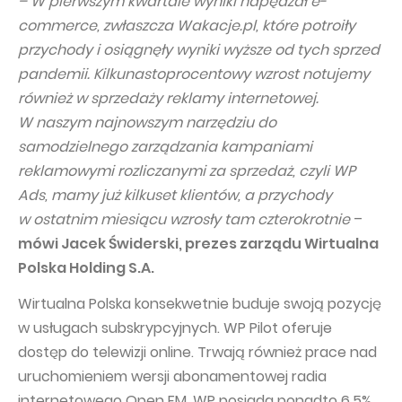
– W pierwszym kwartale wyniki napędzał e-
commerce, zwłaszcza Wakacje.pl, które potroiły
Capital Group Structure
przychody i osiągnęły wyniki wyższe od tych sprzed
Auditor
pandemii. Kilkunastoprocentowy wzrost notujemy
General meeting of Shareholders
również w sprzedaży reklamy internetowej.
W naszym najnowszym narzędziu do
Best practices
samodzielnego zarządzania kampaniami
Remuneration policy
reklamowymi rozliczanymi za sprzedaż, czyli WP
Ads, mamy już kilkuset klientów, a przychody
w ostatnim miesiącu wzrosły tam czterokrotnie
–
mówi Jacek Świderski, prezes zarządu Wirtualna
Polska Holding S.A.
Wirtualna Polska konsekwetnie buduje swoją pozycję
w usługach subskrypcyjnych. WP Pilot oferuje
dostęp do telewizji online. Trwają również prace nad
uruchomieniem wersji abonamentowej radia
internetowego Open FM. WP posiada ponadto 6,5%