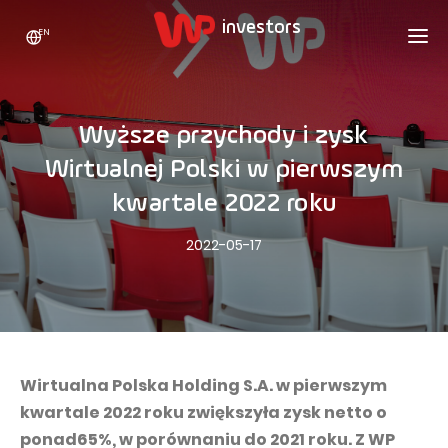
EN
WP HOLDING
INVESTORS
ABOUT US
Wyższe przychody i zysk
Who we are
ADVERTISING
SHARES
Wirtualnej Polski w pierwszym
Growth strategy
Stock Quotes
CAREER
kwartale 2022 roku
Statistics
WPL Shares
CONTACT
WP Media
2022-05-17
The values
Dividend Policy
Wakacje.pl
Compliance
Shareholder Structure
Totalmoney
Our brands
Analysts
Extradom
Our history
Announcements
Wirtualna Polska Holding S.A. w pierwszym
Nocowanie.pl
kwartale 2022 roku zwiększyła zysk netto o
Press office
Motivational programs
Superauto.pl
ponad65%, w porównaniu do 2021 roku. Z WP
Sustainable development