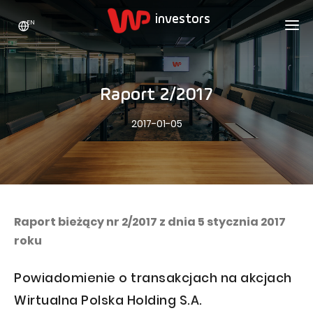
EN
WP HOLDING
INVESTORS
ABOUT US
Raport 2/2017
Who we are
ADVERTISING
SHARES
2017-01-05
Growth strategy
Stock Quotes
CAREER
Statistics
WPL Shares
CONTACT
WP Media
The values
Dividend Policy
Wakacje.pl
Compliance
Shareholder Structure
Totalmoney
Raport bieżący nr 2/2017 z dnia 5 stycznia 2017
Our brands
Analysts
roku
Extradom
Our history
Announcements
Nocowanie.pl
Powiadomienie o transakcjach na akcjach
Press office
Motivational programs
Superauto.pl
Wirtualna Polska Holding S.A.
Sustainable development