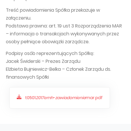
Capital Group Structure
Treść powiadomienia Spółka przekazuje w
załączeniu.
Auditor
Podstawa prawna: art. 19 ust 3 Rozporządzenia MAR
General meeting of Shareholders
– informacja o transakcjach wykonywanych przez
Best practices
osoby pełniące obowiązki zarządcze.
Remuneration policy
Podpisy osób reprezentujących Spółkę:
Jacek Świderski – Prezes Zarządu
Elżbieta Bujniewicz-Belka – Członek Zarządu ds.
finansowych Spółki
t0501
2017emh
-
zawiadomienie
mar.pdf