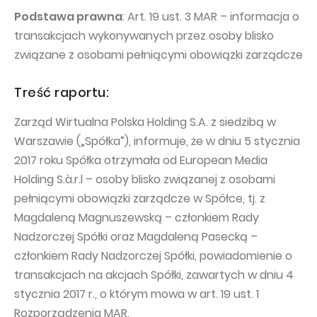
PUBLICATIONS AND TIMETABLE
Homebook
Podstawa prawna
: Art. 19 ust. 3 MAR – informacja o
CAPITAL GROUP
Current reports
transakcjach wykonywanych przez osoby blisko
WP Media
związane z osobami pełniącymi obowiązki zarządcze
Periodic reports
Invia Group
Integrated reports
Treść raportu:
Wakacje.pl
Letters of the CEO
Zarząd Wirtualna Polska Holding S.A. z siedzibą w
Audioteka Group
Financial presentations
Warszawie („Spółka”), informuje, że w dniu 5 stycznia
Superauto.pl
Prospectus
2017 roku Spółka otrzymała od European Media
Holding S.à.r.l – osoby blisko związanej z osobami
Totalmoney
Press releases
pełniącymi obowiązki zarządcze w Spółce, tj. z
Extradom
WPH Calendar
Magdaleną Magnuszewską – członkiem Rady
Wirtualne Media
Nadzorczej Spółki oraz Magdaleną Pasecką –
CORPORATE GOVERNANCE
członkiem Rady Nadzorczej Spółki, powiadomienie o
Statute
transakcjach na akcjach Spółki, zawartych w dniu 4
Management Board
stycznia 2017 r., o którym mowa w art. 19 ust. 1
Rozporządzenia MAR.
Supervisory Board