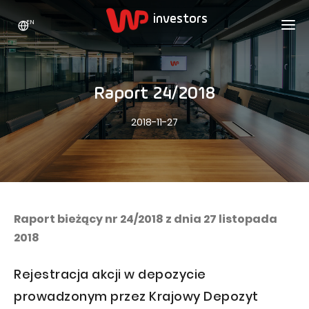
EN
WP HOLDING
INVESTORS
ABOUT US
Raport 24/2018
Who we are
ADVERTISING
SHARES
2018-11-27
Growth strategy
Stock Quotes
CAREER
Statistics
WPL Shares
CONTACT
WP Media
The values
Dividend Policy
Wakacje.pl
Compliance
Shareholder Structure
Totalmoney
Raport bieżący nr 24/2018 z dnia 27 listopada
Our brands
Analysts
2018
Extradom
Our history
Announcements
Nocowanie.pl
Rejestracja akcji w depozycie
Press office
Motivational programs
Superauto.pl
prowadzonym przez Krajowy Depozyt
Sustainable development