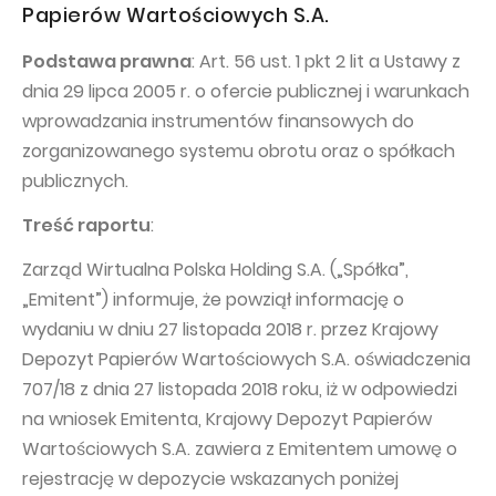
PUBLICATIONS AND TIMETABLE
Homebook
Papierów Wartościowych S.A.
CAPITAL GROUP
Current reports
Podstawa prawna
: Art. 56 ust. 1 pkt 2 lit a Ustawy z
WP Media
Periodic reports
dnia 29 lipca 2005 r. o ofercie publicznej i warunkach
wprowadzania instrumentów finansowych do
Invia Group
Integrated reports
zorganizowanego systemu obrotu oraz o spółkach
Wakacje.pl
Letters of the CEO
publicznych.
Audioteka Group
Financial presentations
Treść raportu
:
Superauto.pl
Prospectus
Zarząd Wirtualna Polska Holding S.A. („Spółka”,
Totalmoney
Press releases
„Emitent”) informuje, że powziął informację o
Extradom
WPH Calendar
wydaniu w dniu 27 listopada 2018 r. przez Krajowy
Depozyt Papierów Wartościowych S.A. oświadczenia
Wirtualne Media
CORPORATE GOVERNANCE
707/18 z dnia 27 listopada 2018 roku, iż w odpowiedzi
Statute
na wniosek Emitenta, Krajowy Depozyt Papierów
Wartościowych S.A. zawiera z Emitentem umowę o
Management Board
rejestrację w depozycie wskazanych poniżej
Supervisory Board