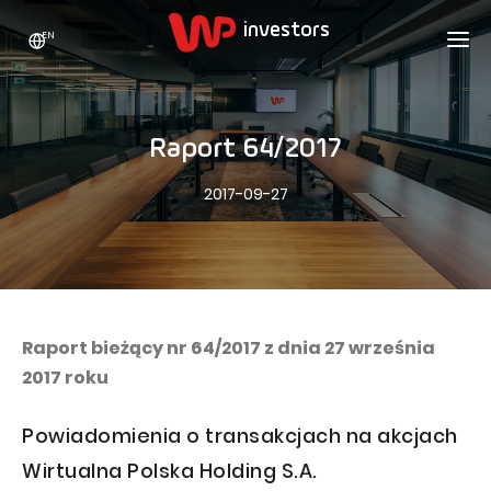
EN
WP HOLDING
INVESTORS
ABOUT US
Raport 64/2017
Who we are
ADVERTISING
SHARES
2017-09-27
Growth strategy
Stock Quotes
CAREER
Statistics
WPL Shares
CONTACT
WP Media
The values
Dividend Policy
Wakacje.pl
Compliance
Shareholder Structure
Totalmoney
Raport bieżący nr 64/2017 z dnia 27 września
Our brands
Analysts
2017 roku
Extradom
Our history
Announcements
Nocowanie.pl
Powiadomienia o transakcjach na akcjach
Press office
Motivational programs
Superauto.pl
Wirtualna Polska Holding S.A.
Sustainable development