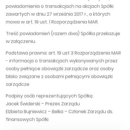
powiadomienia o transakcjach na akcjach Spółki
Capital Group Structure
zawartych w dniu 27 września 2017 r., o których
Auditor
mowa w art. 19 ust. 1 Rozporządzenia MAR.
General meeting of Shareholders
Treść powiadomień (razem dwa) Spółka przekazuje
Best practices
w załączeniu.
Remuneration policy
Podstawa prawna: art. 19 ust 3 Rozporządzenia MAR
- informacja o transakcjach wykonywanych przez
osoby pełniące obowiązki zarządcze oraz osoby
blisko związane z osobami pełniącymi obowiązki
zarządcze
Podpisy osób reprezentujących Spółkę:
Jacek Świderski – Prezes Zarządu
Elżbieta Bujniewicz – Belka – Członek Zarządu ds.
finansowych Spółki