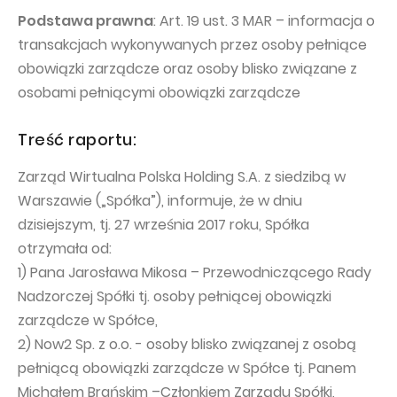
PUBLICATIONS AND TIMETABLE
Homebook
Podstawa prawna
: Art. 19 ust. 3 MAR – informacja o
CAPITAL GROUP
Current reports
transakcjach wykonywanych przez osoby pełniące
WP Media
obowiązki zarządcze oraz osoby blisko związane z
Periodic reports
osobami pełniącymi obowiązki zarządcze
Invia Group
Integrated reports
Wakacje.pl
Letters of the CEO
Treść raportu:
Audioteka Group
Financial presentations
Zarząd Wirtualna Polska Holding S.A. z siedzibą w
Superauto.pl
Prospectus
Warszawie („Spółka”), informuje, że w dniu
dzisiejszym, tj. 27 września 2017 roku, Spółka
Totalmoney
Press releases
otrzymała od:
Extradom
WPH Calendar
1) Pana Jarosława Mikosa – Przewodniczącego Rady
Wirtualne Media
Nadzorczej Spółki tj. osoby pełniącej obowiązki
CORPORATE GOVERNANCE
zarządcze w Spółce,
Statute
2) Now2 Sp. z o.o. - osoby blisko związanej z osobą
Management Board
pełniącą obowiązki zarządcze w Spółce tj. Panem
Michałem Brańskim –Członkiem Zarządu Spółki,
Supervisory Board