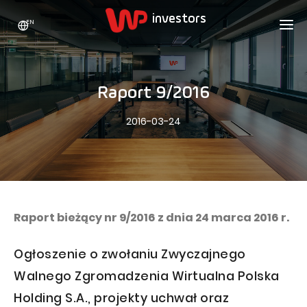
EN
WP HOLDING
INVESTORS
ABOUT US
Raport 9/2016
Who we are
ADVERTISING
SHARES
2016-03-24
Growth strategy
Stock Quotes
CAREER
Statistics
WPL Shares
CONTACT
WP Media
The values
Dividend Policy
Wakacje.pl
Compliance
Shareholder Structure
Totalmoney
Raport bieżący nr 9/2016 z dnia 24 marca 2016 r.
Our brands
Analysts
Extradom
Ogłoszenie o zwołaniu Zwyczajnego
Our history
Announcements
Nocowanie.pl
Walnego Zgromadzenia Wirtualna Polska
Press office
Motivational programs
Superauto.pl
Holding S.A., projekty uchwał oraz
Sustainable development