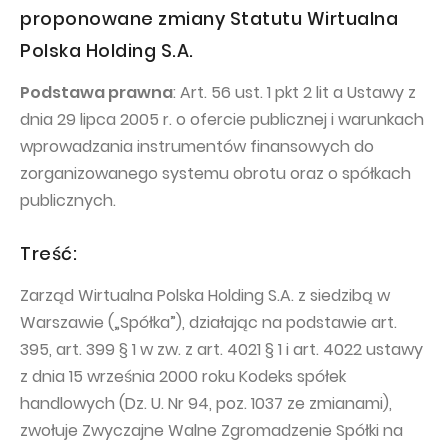
PUBLICATIONS AND TIMETABLE
Homebook
proponowane zmiany Statutu Wirtualna
CAPITAL GROUP
Current reports
Polska Holding S.A.
WP Media
Periodic reports
Podstawa prawna
: Art. 56 ust. 1 pkt 2 lit a Ustawy z
Invia Group
Integrated reports
dnia 29 lipca 2005 r. o ofercie publicznej i warunkach
wprowadzania instrumentów finansowych do
Wakacje.pl
Letters of the CEO
zorganizowanego systemu obrotu oraz o spółkach
Audioteka Group
Financial presentations
publicznych.
Superauto.pl
Prospectus
Treść:
Totalmoney
Press releases
Extradom
Zarząd Wirtualna Polska Holding S.A. z siedzibą w
WPH Calendar
Warszawie („Spółka”), działając na podstawie art.
Wirtualne Media
CORPORATE GOVERNANCE
395, art. 399 § 1 w zw. z art. 4021 § 1 i art. 4022 ustawy
Statute
z dnia 15 września 2000 roku Kodeks spółek
handlowych (Dz. U. Nr 94, poz. 1037 ze zmianami),
Management Board
zwołuje Zwyczajne Walne Zgromadzenie Spółki na
Supervisory Board