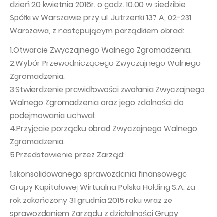
dzień 20 kwietnia 2016r. o godz. 10.00 w siedzibie
Capital Group Structure
Spółki w Warszawie przy ul. Jutrzenki 137 A, 02-231
Warszawa, z następującym porządkiem obrad:
Auditor
1.Otwarcie Zwyczajnego Walnego Zgromadzenia.
General meeting of Shareholders
2.Wybór Przewodniczącego Zwyczajnego Walnego
Best practices
Zgromadzenia.
Remuneration policy
3.Stwierdzenie prawidłowości zwołania Zwyczajnego
Walnego Zgromadzenia oraz jego zdolności do
podejmowania uchwał.
4.Przyjęcie porządku obrad Zwyczajnego Walnego
Zgromadzenia.
5.Przedstawienie przez Zarząd:
1.skonsolidowanego sprawozdania finansowego
Grupy Kapitałowej Wirtualna Polska Holding S.A. za
rok zakończony 31 grudnia 2015 roku wraz ze
sprawozdaniem Zarządu z działalności Grupy