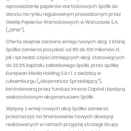
wprowadzenie papierów wartościowych Spółki do
Capital Group Structure
obrotu na rynku regulowanym prowadzonym przez
Auditor
Giełdę Papierów Wartościowych w Warszawie S.A.
(„GPW”).
General meeting of Shareholders
Best practices
Oferta obejmie zarówno emisję nowych akcji, z której
Spółka zamierza pozyskać od 80 do 100 milionów zł,
Remuneration policy
jak i sprzedaż części istniejących akcji, stanowiących
do 23,5% kapitału zakładowego Spółki, przez spółkę
European Media Holding S.à r.l. z siedzibą w
Luksemburgu („Akcjonariusz Sprzedający”),
kontrolowaną przez fundusz Innova Capital i będącą
większościowym akcjonariuszem Spółki.
Wpływy z emisji nowych akcji Spółka zamierza
przeznaczyć na finansowanie nowych akwizycji
realizowanych w ramach przyjętej strategii Grupy