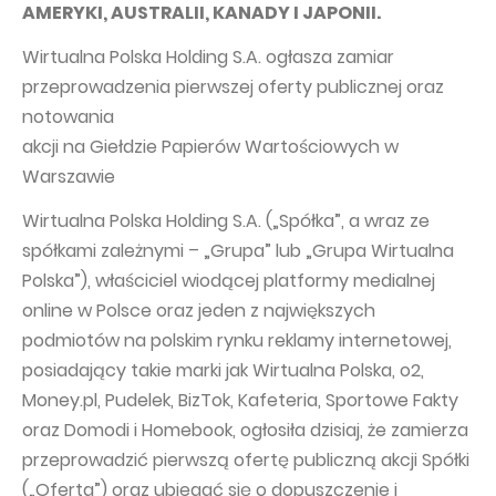
PUBLICATIONS AND TIMETABLE
Homebook
AMERYKI, AUSTRALII, KANADY I JAPONII.
CAPITAL GROUP
Current reports
Wirtualna Polska Holding S.A. ogłasza zamiar
WP Media
przeprowadzenia pierwszej oferty publicznej oraz
Periodic reports
notowania
Invia Group
Integrated reports
akcji na Giełdzie Papierów Wartościowych w
Wakacje.pl
Letters of the CEO
Warszawie
Audioteka Group
Financial presentations
Wirtualna Polska Holding S.A. („Spółka”, a wraz ze
Superauto.pl
Prospectus
spółkami zależnymi – „Grupa” lub „Grupa Wirtualna
Polska”), właściciel wiodącej platformy medialnej
Totalmoney
Press releases
online w Polsce oraz jeden z największych
Extradom
WPH Calendar
podmiotów na polskim rynku reklamy internetowej,
Wirtualne Media
posiadający takie marki jak Wirtualna Polska, o2,
CORPORATE GOVERNANCE
Money.pl, Pudelek, BizTok, Kafeteria, Sportowe Fakty
Statute
oraz Domodi i Homebook, ogłosiła dzisiaj, że zamierza
Management Board
przeprowadzić pierwszą ofertę publiczną akcji Spółki
(„Oferta”) oraz ubiegać się o dopuszczenie i
Supervisory Board