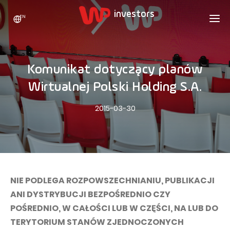
EN
WP HOLDING
INVESTORS
ABOUT US
Komunikat dotyczący planów
Who we are
ADVERTISING
SHARES
Wirtualnej Polski Holding S.A.
Growth strategy
Stock Quotes
CAREER
2015-03-30
Statistics
WPL Shares
CONTACT
WP Media
The values
Dividend Policy
Wakacje.pl
Compliance
Shareholder Structure
Totalmoney
Our brands
Analysts
Extradom
NIE PODLEGA ROZPOWSZECHNIANIU, PUBLIKACJI
Our history
ANI DYSTRYBUCJI BEZPOŚREDNIO CZY
Announcements
Nocowanie.pl
POŚREDNIO, W CAŁOŚCI LUB W CZĘŚCI, NA LUB DO
Press office
Motivational programs
Superauto.pl
TERYTORIUM STANÓW ZJEDNOCZONYCH
Sustainable development